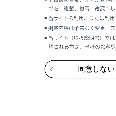
こんなときは
部を、複製、複写、改変もし
ブックマーク
当サイトの利用、または利用
合わせて見ら
あとで読む
掲載内容は予告なく変更、ま
警告メッセー
当サイト（取扱説明書）では
警告灯がつい
PDFで見る
車両
望される方は、当社のお客様相
けん引につい
マルチメディア
画面表示設定
同意しない
個人情報の取扱いについて
サイト利用について
お問い合わせ