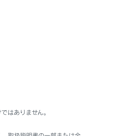
トンネル内や可燃物の近くでは使用しないで
けではありません。
く、取扱説明書の一部または全