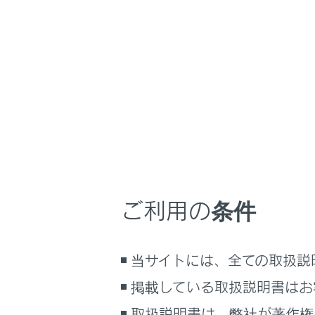
LX600
取扱説明書
万一の場合には
ホーム
発炎筒
はじめに
安全・安心のために
走行に関する情報表示
高速道路や
運転する前に
ください）
運転
ご利用の条件
発炎時間は
室内装備・機能
マルチメディア
発炎筒を
当サイトには、全ての取扱説
お手入れのしかた
万一の場合には
掲載している取扱説明書はお
車両情報
取扱説明書は、弊社が著作権