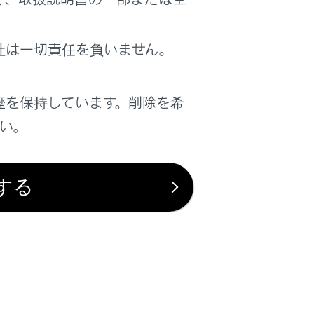
社は一切責任を負いません。
は役に立ちましたか？
はい
いいえ
歴を保持しています。削除を希
さい。
する