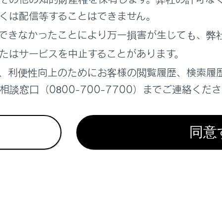
くは配信等することはできません。
できなかったことにより万一損害が生じても、弊
れているページ
このページ
たはサービスを中止することがあります。
ジが表示されたときは
、利便性向上のためにお客様の閲覧履歴、検索履
たときは
談窓口（0800-700-7700）までご連絡くだ
て
同意