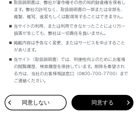
取扱説明書は、弊社が著作権その他の知的財産権を保有し
ます。弊社の許可なく、取扱説明書の一部または全部を、
複製、複写、改変もしくは配信等することはできません。
当サイトの利用、または利用できなかったことにより万一
損害が生じても、弊社は一切責任を負いません。
合わせて見られているページ
掲載内容は予告なく変更、またはサービスを中止すること
があります。
スマートエントリー＆スタートシステム
当サイト（取扱説明書）では、利便性向上のためにお客様
ムーンルーフ
の閲覧履歴、検索履歴を保持しています。削除を希望され
バックドア
る方は、当社のお客様相談窓口（0800-700-7700）まで
ご連絡ください。
同意しない
同意する
このページは役に立ちましたか？
はい
いいえ