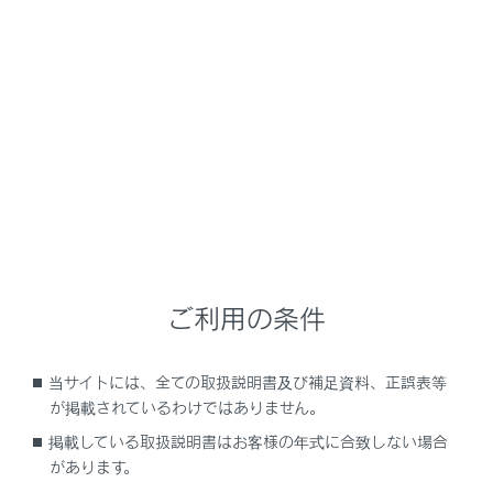
LX600
取扱説明書
運転する前に
ハンドル位置・ミラー
ハンドル
メニュー
ご利用の条件
調整のしかた
当サイトには、全ての取扱説明書及び補足資料、正誤表等
オートアウェイ＆オートリターン機能
が掲載されているわけではありません。
掲載している取扱説明書はお客様の年式に合致しない場合
ホーン（警音器）を使うには
があります。