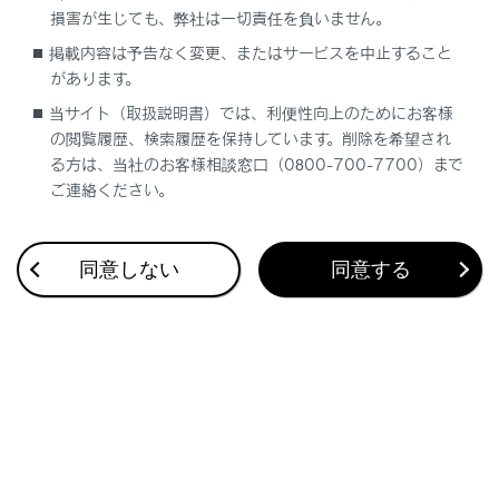
し、適切な値に調整する
損害が生じても、弊社は一切責任を負いません。
数分たっても警告灯が消灯しない場合は、
掲載内容は予告なく変更、またはサービスを中止すること
指定空気圧であることを確認し、タイヤ空
があります。
気圧警報システムの初期化を行う（→
タイ
当サイト（取扱説明書）では、利便性向上のためにお客様
ヤ空気圧警報システムを初期化するには
）
の閲覧履歴、検索履歴を保持しています。削除を希望され
る方は、当社のお客様相談窓口（0800-700-7700）まで
スペアタイヤに交換した場合
ご連絡ください。
スペアタイヤにも空気圧バルブ／送信機が装備
されています。スペアタイヤの空気圧が低下し
同意しない
同意する
ている場合、空気圧警告灯は点灯します。タイ
ヤがパンクした場合、スペアタイヤに交換して
も空気圧警告灯は消灯しません。正常なタイヤ
と交換後、タイヤ空気圧を適切な値に調整して
ください。
自然要因によるタイヤ空気圧警報について
自然な空気もれ、外気温による空気圧の変化な