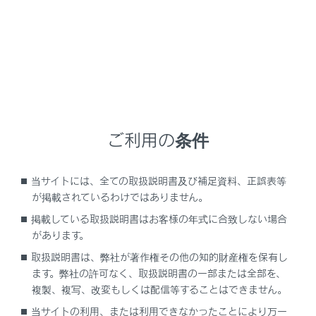
パンクしているときは：
→
パンクしたときは
パンクしていないときは：
エンジンスイッチをOFFにしたあとで再度ON
にして、タイヤ空気圧警告灯が点灯しているか
ご利用の条件
点滅しているかを確認してください。
タイヤ空気圧警告灯が約1分間点滅したあと
当サイトには、全ての取扱説明書及び補足資料、正誤表等
に点灯した場合
が掲載されているわけではありません。
タイヤ空気圧警報システムに異常があるおそ
掲載している取扱説明書はお客様の年式に合致しない場合
れがあります。ただちにレクサス販売店で点
があります。
検を受けてください。
取扱説明書は、弊社が著作権その他の知的財産権を保有し
タイヤ空気圧警告灯が点灯した場合
ます。弊社の許可なく、取扱説明書の一部または全部を、
複製、複写、改変もしくは配信等することはできません。
タイヤが十分に冷えてから空気圧を確認
当サイトの利用、または利用できなかったことにより万一