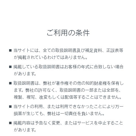
目的地履歴（過去に設定した目的地）の地点のリス
トを表示します。
目的地履歴が存在するときのみ使用できます。
ご利用の条件
住所で検索します。
電話番号で検索します。
当サイトには、全ての取扱説明書及び補足資料、正誤表等
マップコードで検索します。
が掲載されているわけではありません。
スマートフォンからあらかじめ送信されたおでかけ
掲載している取扱説明書はお客様の年式に合致しない場合
プランの地点のリストを表示します。
があります。
自宅を目的地としてルート探索を開始します。
取扱説明書は、弊社が著作権その他の知的財産権を保有し
自宅を登録していない場合は、
[‍
‍]
にタッチし、
ます。弊社の許可なく、取扱説明書の一部または全部を、
登録します。
複製、複写、改変もしくは配信等することはできません。
名称部分をタッチすると、全ルート図表示画面が表
当サイトの利用、または利用できなかったことにより万一
損害が生じても、弊社は一切責任を負いません。
示されます。
[‍開始‍]
にタッチすると、すぐにルート案
内が始まります。
掲載内容は予告なく変更、またはサービスを中止すること
があります。