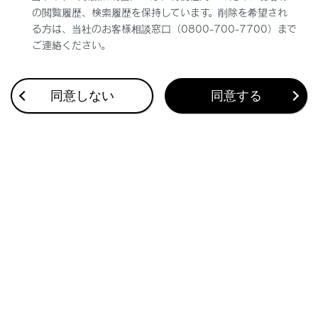
ロードサインアシスト
の閲覧履歴、検索履歴を保持しています。削除を希望され
る方は、当社のお客様相談窓口（0800-700-7700）まで
発進遅れ告知
ご連絡ください。
ITS Connect
同意しない
同意する
クリアランスソナー
駐車支援音量
ブラインドスポットモニター
安心降車アシスト（
安全な降車を支援する
）
リヤクロストラフィックアラート （
後退時に
車両の接近を知らせる
）