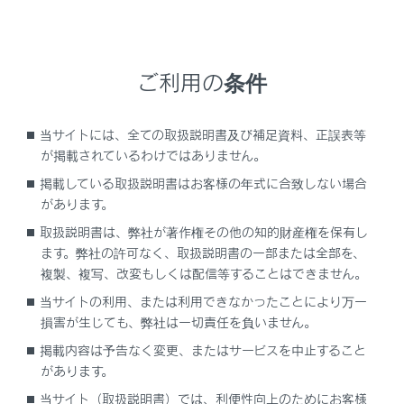
プリクラッシュセーフティ
フロントクロストラフィックアラート
ご利用の条件
レーンディパーチャーアラート
当サイトには、全ての取扱説明書及び補足資料、正誤表等
が掲載されているわけではありません。
レーンチェンジアシスト
掲載している取扱説明書はお客様の年式に合致しない場合
があります。
休憩提案
取扱説明書は、弊社が著作権その他の知的財産権を保有し
ます。弊社の許可なく、取扱説明書の一部または全部を、
カーブ速度抑制
複製、複写、改変もしくは配信等することはできません。
当サイトの利用、または利用できなかったことにより万一
レーダークルーズコントロール
損害が生じても、弊社は一切責任を負いません。
掲載内容は予告なく変更、またはサービスを中止すること
プロアクティブドライビングアシスト
があります。
当サイト（取扱説明書）では、利便性向上のためにお客様