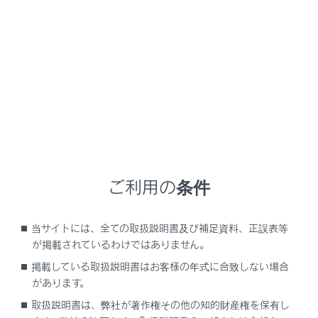
NX450h+
取扱説明書
メーター／ディスプレイの機能と表示される情報
メーターの機能と表示
メーターの機能と表示
警告灯／表示灯
ご利用の条件
計器類の見方（F SPORT以外）
計器類の見方（F SPORT）
当サイトには、全ての取扱説明書及び補足資料、正誤表等
が掲載されているわけではありません。
掲載している取扱説明書はお客様の年式に合致しない場合
があります。
取扱説明書は、弊社が著作権その他の知的財産権を保有し