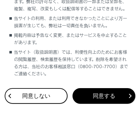
ます。弊社の許可なく、取扱説明書の一部または全部を、
複製、複写、改変もしくは配信等することはできません。
当サイトの利用、または利用できなかったことにより万一
合わせて見られているページ
損害が生じても、弊社は一切責任を負いません。
掲載内容は予告なく変更、またはサービスを中止すること
ディスプレイの表示内容
があります。
計器類の見方（F SPORT以外）
当サイト（取扱説明書）では、利便性向上のためにお客様
警告灯／表示灯
の閲覧履歴、検索履歴を保持しています。削除を希望され
る方は、当社のお客様相談窓口（0800-700-7700）まで
ご連絡ください。
このページは役に立ちましたか？
同意しない
同意する
はい
いいえ