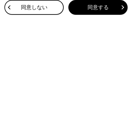
車両への荷物の積み込み
同意しない
同意する
プラグインハイブリッドシステムの充電装備
ドアのロック／ロック解除
このページは役に立ちましたか？
はい
いいえ
ブックマーク
あとで読む
個人情報の取扱いについて