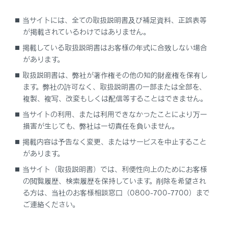
充電方法
当サイトには、全ての取扱説明書及び補足資料、正誤表等
が掲載されているわけではありません。
充電に連携した機能
掲載している取扱説明書はお客様の年式に合致しない場合
があります。
充電に関するアドバイス
取扱説明書は、弊社が著作権その他の知的財産権を保有し
ます。弊社の許可なく、取扱説明書の一部または全部を、
充電に関する情報の表示の確認
複製、複写、改変もしくは配信等することはできません。
当サイトの利用、または利用できなかったことにより万一
普通充電のしかた
損害が生じても、弊社は一切責任を負いません。
掲載内容は予告なく変更、またはサービスを中止すること
があります。
当サイト（取扱説明書）では、利便性向上のためにお客様
の閲覧履歴、検索履歴を保持しています。削除を希望され
る方は、当社のお客様相談窓口（0800-700-7700）まで
合わせて見られているページ
ご連絡ください。