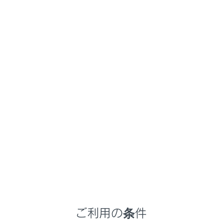
NX450h+
取扱説明書
車を運転する前の準備
プラグインハイブリッドシステムの充電
プラグインハイブリッドシステ
ムの駆動用電池を充電する
メニュー
ここでは、車両に付属の普通充電ケーブルを使用して普
通充電する手順を説明しています。充電設備を利用する
際は、普通充電器（スタンド）の取り扱い方法もご確認
ください。
充電スケジュールが登録されているときは、
[‍今すぐ充電‍]
をON にしてから充電を実施してください。
ご利用の条件