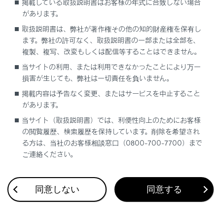
掲載している取扱説明書はお客様の年式に合致しない場合
スマートフォンで表示しているとき、メニューの位置を変更でき
があります。
ます。
取扱説明書は、弊社が著作権その他の知的財産権を保有し
ます。弊社の許可なく、取扱説明書の一部または全部を、
ホームに検索ボックスを表示する
複製、複写、改変もしくは配信等することはできません。
当サイトの利用、または利用できなかったことにより万一
表示
非表示
損害が生じても、弊社は一切責任を負いません。
掲載内容は予告なく変更、またはサービスを中止すること
スマートフォンで表示しているとき、ホーム画面上に検索ボック
があります。
スを表示できます。
当サイト（取扱説明書）では、利便性向上のためにお客様
の閲覧履歴、検索履歴を保持しています。削除を希望され
画面の配色設定
る方は、当社のお客様相談窓口（0800-700-7700）まで
ご連絡ください。
ライト
自動
ダーク
同意しない
同意する
自動選択時のダークモード適用時間を設定できます。
〜