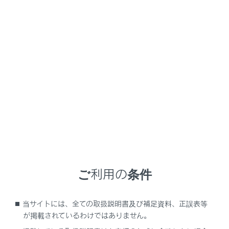
NX450h+
取扱説明書
画面表示設定
設定項目
文字の大きさ
1
1.2x
1.5x
ご利用の条件
利き手
当サイトには、全ての取扱説明書及び補足資料、正誤表等
左利き
右利き
が掲載されているわけではありません。