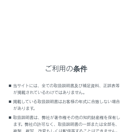
クトスイッチをスポーツモードにしたとき
シフト操作に関するメッセージがマルチイ
ンフォメーションディスプレイに表示され
たとき
誤操作やシステムの状況等によりシフトポジシ
ョンが切りかわらない、またはシフト操作が無
効にされたときには、切りかえができない原因
ご利用の条件
や、正しい操作方法などに関するメッセージ
が、マルチインフォメーションディスプレイに
表示されます。その場合は、メッセージに従っ
当サイトには、全ての取扱説明書及び補足資料、正誤表等
て操作し直してください。
が掲載されているわけではありません。
掲載している取扱説明書はお客様の年式に合致しない場合
リバース警告ブザー
があります。
シフトポジションをRにするとブザーが鳴り、R
取扱説明書は、弊社が著作権その他の知的財産権を保有し
にあることを運転者に知らせます。
ます。弊社の許可なく、取扱説明書の一部または全部を、
複製、複写、改変もしくは配信等することはできません。