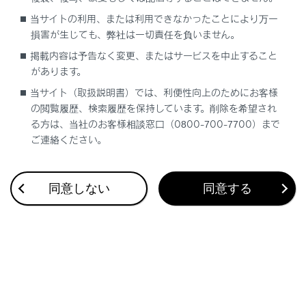
警告
当サイトの利用、または利用できなかったことにより万一
損害が生じても、弊社は一切責任を負いません。
すべりやすい路面を運転するときは、急激なアクセル
掲載内容は予告なく変更、またはサービスを中止すること
操作、シフト操作はしないでください。エンジンブレ
があります。
ーキやエンジン回転数の変化により、車が横すべりす
当サイト（取扱説明書）では、利便性向上のためにお客様
るなどのおそれがあります。
の閲覧履歴、検索履歴を保持しています。削除を希望され
る方は、当社のお客様相談窓口（0800-700-7700）まで
ご連絡ください。
注意
シフト制御システムの異常が考えられるとき
同意しない
同意する
次のような状態になったときは、シフト制御シス
テムの異常が考えられます。
安全で平坦な場所に停車し、パーキングブレーキ
をかけて、レクサス販売店にご連絡ください。
マルチインフォメーションディスプレイにシフ
ト制御システムに関する警告メッセージが表示