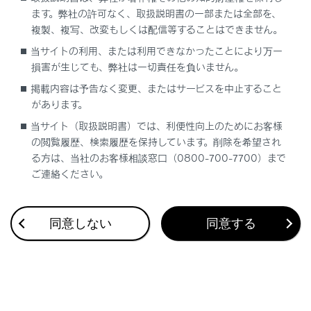
ます。弊社の許可なく、取扱説明書の一部または全部を、
複製、複写、改変もしくは配信等することはできません。
当サイトの利用、または利用できなかったことにより万一
損害が生じても、弊社は一切責任を負いません。
合わせて見られているページ
掲載内容は予告なく変更、またはサービスを中止すること
車両への荷物の積み込み
があります。
当サイト（取扱説明書）では、利便性向上のためにお客様
プラグインハイブリッドシステムの充電装備
の閲覧履歴、検索履歴を保持しています。削除を希望され
ドアのロック／ロック解除
る方は、当社のお客様相談窓口（0800-700-7700）まで
ご連絡ください。
このページは役に立ちましたか？
同意しない
同意する
はい
いいえ