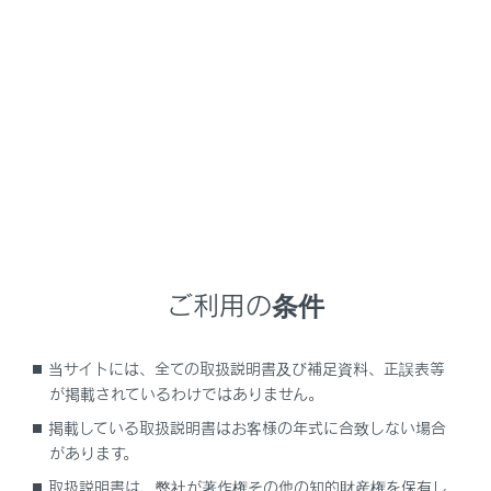
NX450h+
取扱説明書
車を運転する前の準備
子どもを乗せて安全にドライブするための準備
子どもにあったチャイルドシー
トを選ぶ
メニュー
ご利用の条件
チャイルドシートを選ぶときの注意
当サイトには、全ての取扱説明書及び補足資料、正誤表等
が掲載されているわけではありません。
チャイルドシートの選びかた
掲載している取扱説明書はお客様の年式に合致しない場合
があります。
取扱説明書は、弊社が著作権その他の知的財産権を保有し