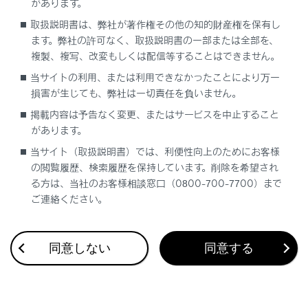
があります。
DVD再生時の設定を変更する
取扱説明書は、弊社が著作権その他の知的財産権を保有し
ます。弊社の許可なく、取扱説明書の一部または全部を、
複製、複写、改変もしくは配信等することはできません。
当サイトの利用、または利用できなかったことにより万一
損害が生じても、弊社は一切責任を負いません。
掲載内容は予告なく変更、またはサービスを中止すること
合わせて見られているページ
があります。
当サイト（取扱説明書）では、利便性向上のためにお客様
VICS・交通情報
の閲覧履歴、検索履歴を保持しています。削除を希望され
ナビゲーション設定
る方は、当社のお客様相談窓口（0800-700-7700）まで
ご連絡ください。
付録
同意しない
同意する
このページは役に立ちましたか？