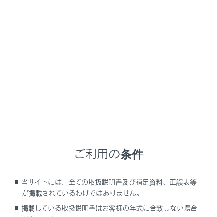
NX450h+
取扱説明書
ナビゲーションシステムを使う
オーディオシステム
DVDの操作
メニュー
DVDの再生についての留意事項
ご利用の条件
DVDを再生する
当サイトには、全ての取扱説明書及び補足資料、正誤表等
が掲載されているわけではありません。
メニュー項目を操作する
掲載している取扱説明書はお客様の年式に合致しない場合