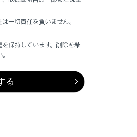
は役に立ちましたか？
社は一切責任を負いません。
はい
いいえ
歴を保持しています。削除を希
い。
する