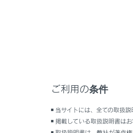
NX450h+
取扱説
困ったときの対処
ホーム
ハイブ
はじめに
車を運転する前の準備
車を運転するときに知ってほしい
こと
時間帯や天候に合わせた運転と装
駆動系の
備
ご利用の条件
快適装備と便利な室内装備の使い
かた
レクサス
メーター／ディスプレイの機能と表
当サイトには、全ての取扱説
示される情報
掲載している取扱説明書はお
安全運転を支援する機能
通信で安心、快適、便利を支援す
取扱説明書は、弊社が著作権