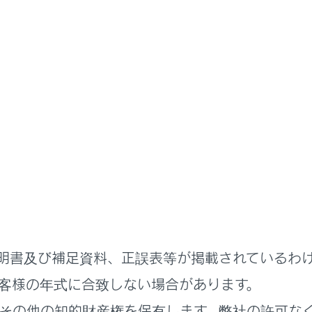
明書
方法
車を移動できないとき
リッドトランスミッションから
故障が考えられます。
販売店または専門業者へご連絡ください。
明書及び補足資料、正誤表等が掲載されているわ
客様の年式に合致しない場合があります。
その他の知的財産権を保有します。弊社の許可な