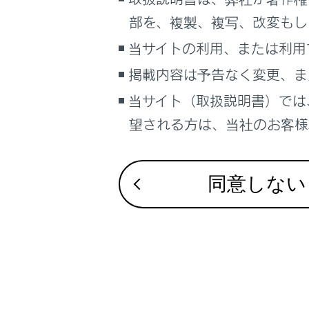
るしくみ
部を、複製、複写、改変もし
ナビゲーションシステムを使う
合わせて見ら
当サイトの利用、または利用
車のお手入れ
掲載内容は予告なく変更、ま
困ったときの対処方法
ディスプレイ
車の仕様、諸元、装備
警告灯が点灯
当サイト（取扱説明書）では
補足
プラグインハ
望される方は、当社のお客様相
ブックマーク
あとで読む
同意しない
PDFで見る
車両
マルチメディア
画面表示設定
個人情報の取扱いについて