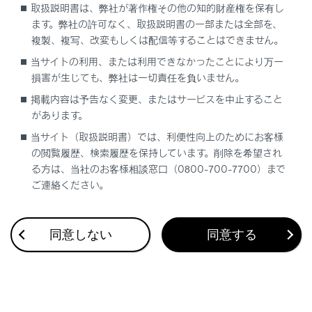
取扱説明書は、弊社が著作権その他の知的財産権を保有し
ます。弊社の許可なく、取扱説明書の一部または全部を、
複製、複写、改変もしくは配信等することはできません。
当サイトの利用、または利用できなかったことにより万一
損害が生じても、弊社は一切責任を負いません。
合わせて見られているページ
掲載内容は予告なく変更、またはサービスを中止すること
があります。
エアコンの使い方
当サイト（取扱説明書）では、利便性向上のためにお客様
室内の快適性をさらに向上させるための装備
の閲覧履歴、検索履歴を保持しています。削除を希望され
る方は、当社のお客様相談窓口（0800-700-7700）まで
室内灯の使い方
ご連絡ください。
同意しない
同意する
このページは役に立ちましたか？
はい
いいえ