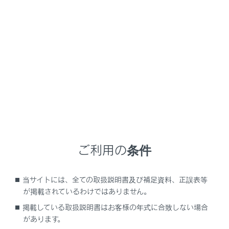
NX450h+
取扱説明書
快適装備と便利な室内装備の使いかた
ラゲージルームの使いかた
ラゲージルームの使いかた
デッキフックを使う
ネットフックを使う
ご利用の条件
買い物フックを使う
デッキボード
当サイトには、全ての取扱説明書及び補足資料、正誤表等
トノカバーを収納する
が掲載されているわけではありません。
掲載している取扱説明書はお客様の年式に合致しない場合
があります。