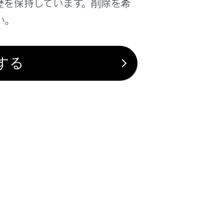
歴を保持しています。削除を希
販売店にご相談ください。
い。
する
るため、すみやかに車両から取りはずして
に保管してください。