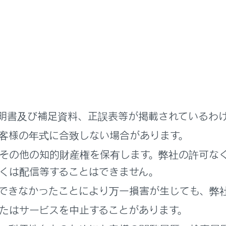
ークルパワーコネクタに破損などがないこと
がある場合はただちに使用を中止して、レクサス販売店にご連
プラグに破損／変形などがないこと
がある場合はただちに使用を中止してください。
コンセントに汚れや破損などがないこと
クルパワーコネクタを清掃するとき
明書及び補足資料、正誤表等が掲載されているわ
とをお守りください。
客様の年式に合致しない場合があります。
いによる清掃は行わないでください。ヴィークルパワーコネク
その他の知的財産権を保有します。弊社の許可な
事故が発生するおそれがあります。
ークルパワーコネクタが汚れたときは、固くしぼった布で汚れ
くは配信等することはできません。
ださい。
できなかったことにより万一損害が生じても、弊
リン等の溶剤／酸またはアルカリ性の溶剤は使用しないでくだ
たはサービスを中止することがあります。
ンセントの交換