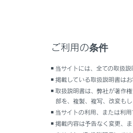
るしくみ
ヴィ
ナビゲーションシステムを使う
異常
車のお手入れ
電源
困ったときの対処方法
異常
車の仕様、諸元、装備
ご利用の条件
車外
補足
ヴィー
ブックマーク
当サイトには、全ての取扱説
次のこ
あとで読む
掲載している取扱説明書はお
水洗
PDFで見る
取扱説明書は、弊社が著作権
感電
車両
ヴィ
部を、複製、複写、改変もし
マルチメディア
てく
当サイトの利用、または利用
ガソ
画面表示設定
掲載内容は予告なく変更、ま
車外コ
個人情報の取扱いについて