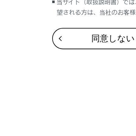
当サイト（取扱説明書）では
電源プ
サイト利用について
望される方は、当社のお客様相
お問い合わせ
注意
同意しない
ヴィークル
保管してく
なお、長期
関連リンク
プラグインハ