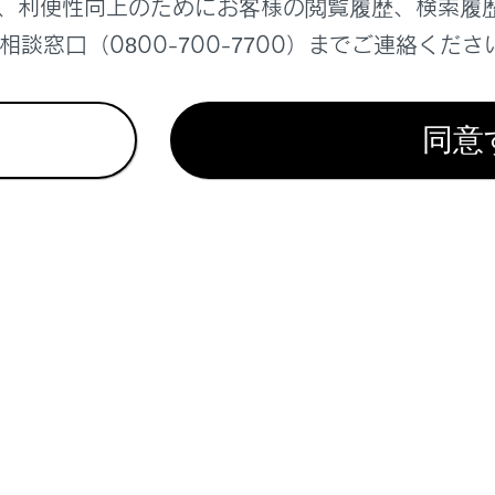
、利便性向上のためにお客様の閲覧履歴、検索履
ラグを車外コンセントに挿し込んでもゆるいときは、レクサス
談窓口（0800-700-7700）までご連絡くださ
同意
パワーコネクタを使用しないときは、衝撃やほこりから保護す
ださい。
間使用しないときは、水気がなく、直射日光があたらない場所
イブリッドシステムの外部給電システムの使い方