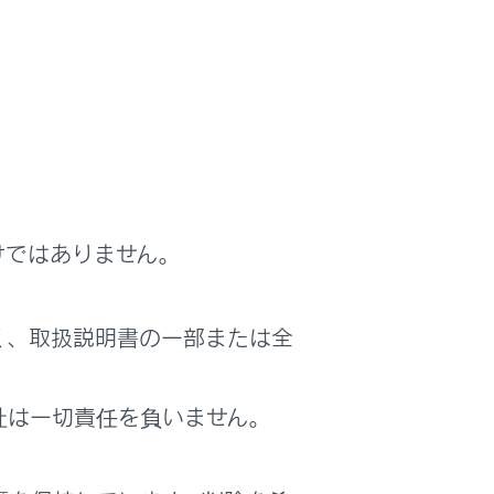
絡ください。
けではありません。
タ内部に水が浸入すると、使用時に火災や
く、取扱説明書の一部または全
をふき取ったあと、乾いた布でからぶきし
社は一切責任を負いません。
さい。