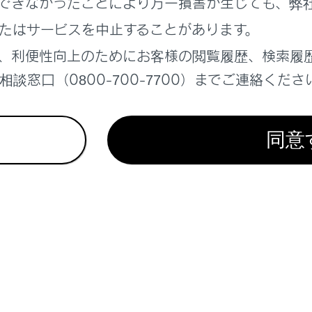
できなかったことにより万一損害が生じても、弊
やローターなどの部品は、役割を果たすと共に摩耗していきます
すばかりでなく、事故につながるおそれがあります。
たはサービスを中止することがあります。
、利便性向上のためにお客様の閲覧履歴、検索履
談窓口（0800-700-7700）までご連絡くださ
損傷を防ぐために
同意
ドルをいっぱいに回した状態を長く続けないでください。パワ
ます。
などを通過するときは、できるだけゆっくり走行してください
れがあります。
にタイヤがパンクしたら
うなときはハンドルをしっかり持って徐々にブレーキをかけ、
傷が考えられます。
ドルがとられる