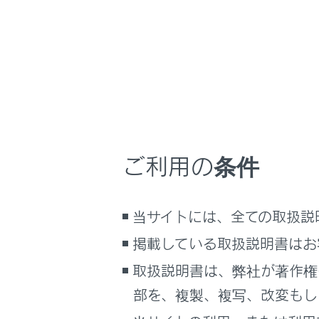
サイト利用について
渡河
故障
お問い合わせ
すべ
プし
すべ
キや
水た
ドが
ご利用の条件
れが
万一
当サイトには、全ての取扱説
駆動
掲載している取扱説明書はお
継続的
取扱説明書は、弊社が著作権
できる
部を、複製、複写、改変もし
必要な