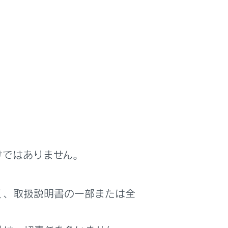
ブリッドシステムの破損など、重大な車両
ドルはしないでください。タイヤがスリッ
操作はしないでください。エンジンブレー
があります。
くことを確認してください。ブレーキパッ
けが効いたりしてハンドルをとられるおそ
いでください。
けではありません。
おそれがあり危険です。
き
く、取扱説明書の一部または全
てください。
につながる場合があります。