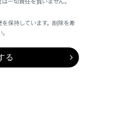
社は一切責任を負いません。
。摩耗の限界をこえて走行すると故障を引
歴を保持しています。削除を希
い。
する
ーステアリングに損傷をあたえるおそれが
。ディスクホイールなどに損傷をあたえる
スピードを落としてください。タイヤのパン