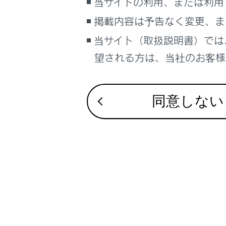
当サイトの利用、または利用
パッド
き起こ
掲載内容は予告なく変更、ま
当サイト（取扱説明書）では
望される方は、当社のお客様相
注意
部品の
同意しない
ハン
あり
段差
おそ
走行中
次のよ
クや損
ハン