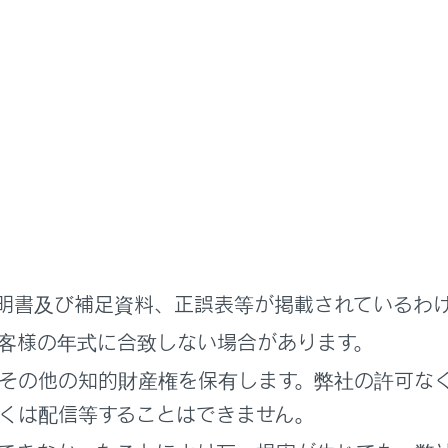
などの水中走行はしないでください。電装品のショートやハイ
の原因になるおそれがあります。
りやすい路面を運転するときは、急ブレーキ／急加速／急ハン
、車両の制御ができなくなるおそれがあります。
りやすい路面を運転するときは、急激なアクセル操作、シフト
エンジン回転数の変化により、車が横すべりするなどのおそれ
まり走行後はブレーキペダルを軽く踏んでブレーキが正常に働
ぬれるとブレーキの効きが悪くなったり、ぬれていない片方だ
あります。
脱輪し、駆動輪が宙に浮いているときは、むやみに空転させな
明書及び補足資料、正誤表等が掲載されているわ
系部品の損傷や、車両の飛び出しによる思わぬ事故につながる
客様の年式に合致しない場合があります。
にブレーキ付近から警告音（キーキー音）が発生したと
その他の知的財産権を保有します。弊社の許可な
だけ早くレクサス販売店で点検を受け、ブレーキパッドを交換し
くは配信等することはできません。
ときにパッドの交換が行われないと、ディスクローターの損傷