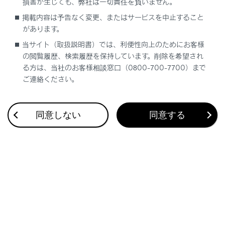
損害が生じても、弊社は一切責任を負いません。
ワイヤレスリモコンを使った操作
掲載内容は予告なく変更、またはサービスを中止すること
があります。
ドアロックスイッチを使った操作
当サイト（取扱説明書）では、利便性向上のためにお客様
の閲覧履歴、検索履歴を保持しています。削除を希望され
クローズ＆ロック（ウォークアウェイ）機能
る方は、当社のお客様相談窓口（0800-700-7700）まで
の働き
ご連絡ください。
クローズ＆ロック機能
の働き
同意しない
同意する
合わせて見られているページ
車両への荷物の積み込み
プラグインハイブリッドシステムの充電装備