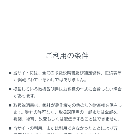
作動の合図
ロック解除を、ブザーと非常点滅灯の2回点滅
で知らせます。
ロックを、ブザーと非常点滅灯の1回点滅で知
らせます。
ご利用の条件
ロック解除操作のセキュリティ機能
ロック解除操作後、約30秒以内にドアを開けな
当サイトには、全ての取扱説明書及び補足資料、正誤表等
かったときは、盗難防止のため自動的にロック
が掲載されているわけではありません。
されます。
掲載している取扱説明書はお客様の年式に合致しない場合
があります。
取扱説明書は、弊社が著作権その他の知的財産権を保有し
ます。弊社の許可なく、取扱説明書の一部または全部を、
スマートエントリー＆スタートシステムを使っ
複製、複写、改変もしくは配信等することはできません。
た操作
当サイトの利用、または利用できなかったことにより万一