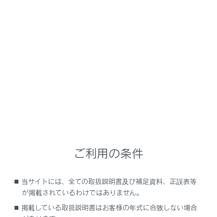
NX450h+
取扱説明書
安全運転を支援する機能
安全運転サポート機能を使う
低速走行時に障害物の接近を知
らせる
メニュー
ご利用の条件
クリアランスソナーの役割
当サイトには、全ての取扱説明書及び補足資料、正誤表等
クリアランスソナーのON/OFFを切りかえる
が掲載されているわけではありません。
掲載している取扱説明書はお客様の年式に合致しない場合
クリアランスソナーの巻き込み警報機能