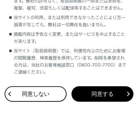
ます。弊社の許可なく、取扱説明書の一部または全部を、
複製、複写、改変もしくは配信等することはできません。
当サイトの利用、または利用できなかったことにより万一
合わせて見られているページ
損害が生じても、弊社は一切責任を負いません。
掲載内容は予告なく変更、またはサービスを中止すること
車両への荷物の積み込み
があります。
プラグインハイブリッドシステムの充電装備
当サイト（取扱説明書）では、利便性向上のためにお客様
ドアのロック／ロック解除
の閲覧履歴、検索履歴を保持しています。削除を希望され
る方は、当社のお客様相談窓口（0800-700-7700）まで
ご連絡ください。
このページは役に立ちましたか？
同意しない
同意する
はい
いいえ