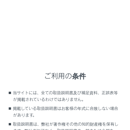
NX450h+
取扱説明書
車を運転する前の準備
正しい運転姿勢をとる
シートの調整
メニュー
ご利用の条件
フロントシートを調整する
当サイトには、全ての取扱説明書及び補足資料、正誤表等
が掲載されているわけではありません。
ヘッドレストの調整
掲載している取扱説明書はお客様の年式に合致しない場合
があります。
取扱説明書は、弊社が著作権その他の知的財産権を保有し