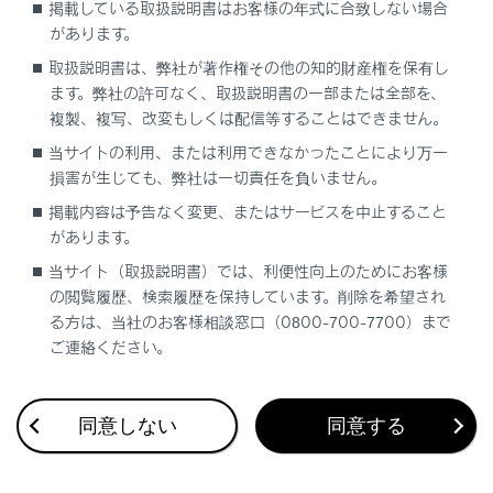
掲載している取扱説明書はお客様の年式に合致しない場合
があります。
ヴィークルパワーコネクタの電源スイッチを押
取扱説明書は、弊社が著作権その他の知的財産権を保有し
してもAC外部給電が開始されない
ます。弊社の許可なく、取扱説明書の一部または全部を、
複製、複写、改変もしくは配信等することはできません。
当サイトの利用、または利用できなかったことにより万一
損害が生じても、弊社は一切責任を負いません。
掲載内容は予告なく変更、またはサービスを中止すること
があります。
合わせて見られているページ
当サイト（取扱説明書）では、利便性向上のためにお客様
の閲覧履歴、検索履歴を保持しています。削除を希望され
ディスプレイに警告メッセージが表示された
る方は、当社のお客様相談窓口（0800-700-7700）まで
警告灯が点灯／点滅した
ご連絡ください。
電子キーを使ってドア／窓／ムーンルーフを操作できない
同意しない
同意する
このページは役に立ちましたか？