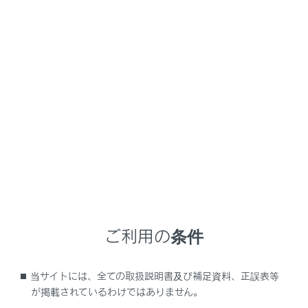
NX450h+
取扱説明書
ときの対処方法
プラグインハイブリッドシステムの外部給電が使用できない
プラグインハイブリッドシステ
ムの外部給電が使用できない
メニュー
外部給電モードの選択画面が表示されない
ご利用の条件
HV給電モードを選択できない
当サイトには、全ての取扱説明書及び補足資料、正誤表等
が掲載されているわけではありません。
EV給電モードを選択できない