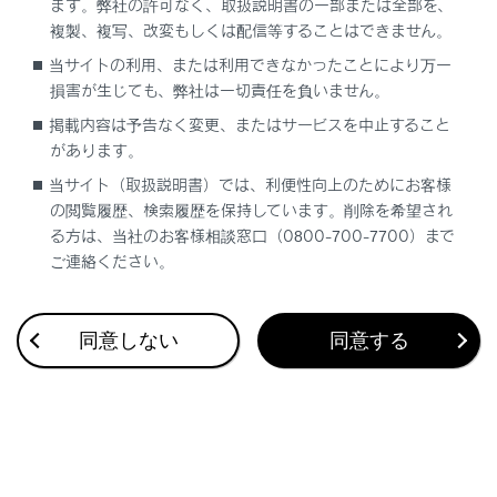
ます。弊社の許可なく、取扱説明書の一部または全部を、
る情報
複製、複写、改変もしくは配信等することはできません。
安全運転を支援する機能
当サイトの利用、または利用できなかったことにより万一
損害が生じても、弊社は一切責任を負いません。
通信で安心、快適、便利を支援するしくみ
掲載内容は予告なく変更、またはサービスを中止すること
があります。
ナビゲーションシステムを使う
当サイト（取扱説明書）では、利便性向上のためにお客様
の閲覧履歴、検索履歴を保持しています。削除を希望され
車のお手入れ
る方は、当社のお客様相談窓口（0800-700-7700）まで
ご連絡ください。
困ったときの対処方法
車の仕様、諸元、装備
同意しない
同意する
補足