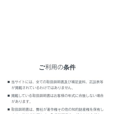
NX450h+
取扱説明書
よくあるお問い合わせ
はじめに
車を運転する前の準備
ご利用の条件
車を運転するときに知ってほしいこと
当サイトには、全ての取扱説明書及び補足資料、正誤表等
時間帯や天候に合わせた運転と装備
が掲載されているわけではありません。
掲載している取扱説明書はお客様の年式に合致しない場合
快適装備と便利な室内装備の使いかた
があります。
メーター／ディスプレイの機能と表示され
取扱説明書は、弊社が著作権その他の知的財産権を保有し