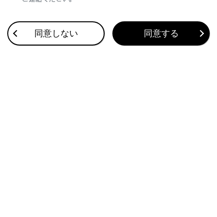
ガソリンエンジンの始動／停止による振動
リヤシート下部にある吸入口から聞こえる
同意しない
同意する
ファンの音
空調システムおよび駆動用電池冷却の作動に
ともなう駆動用電池付近からの音
メンテナンスや修理／廃車
車のメンテナンスや修理／廃車の際は必ずレク
サス販売店にご相談ください。特に廃車する場
合は、レクサス販売店を通じて駆動用電池の回
収を行っていますので、ご協力ください。
システムの構成部品