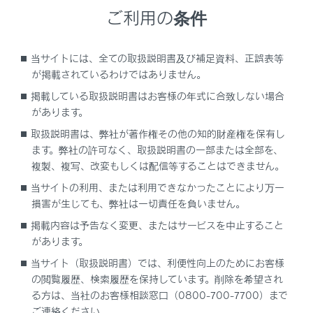
や振動が発生する場合がありますが、異常では
ご利用の条件
ありません。
エンジンルームからのモーター音
当サイトには、全ての取扱説明書及び補足資料、正誤表等
ハイブリッドシステム始動時や停止時に聞こ
が掲載されているわけではありません。
える車両後方および駆動用電池からの音
掲載している取扱説明書はお客様の年式に合致しない場合
ハイブリッドシステム始動時および停止時に
があります。
車両床下もしくは後方から聞こえる「コト
取扱説明書は、弊社が著作権その他の知的財産権を保有し
ン」、「カチッ」などの高電圧リレーの音
ます。弊社の許可なく、取扱説明書の一部または全部を、
バックドアを開けたときに聞こえる作動音
複製、複写、改変もしくは配信等することはできません。
ガソリンエンジンの始動／停止時や低速走
当サイトの利用、または利用できなかったことにより万一
行時、およびアイドリング中にトランスミッ
損害が生じても、弊社は一切責任を負いません。
ション付近から聞こえる「コツコツ」、
掲載内容は予告なく変更、またはサービスを中止すること
「カタカタ」という音
があります。
急加速時のエンジン音
当サイト（取扱説明書）では、利便性向上のためにお客様
ブレーキペダルを踏んだときや、アクセルペ
の閲覧履歴、検索履歴を保持しています。削除を希望され
ダルをゆるめたときに聞こえる回生ブレーキ
る方は、当社のお客様相談窓口（0800-700-7700）まで
の音
ご連絡ください。