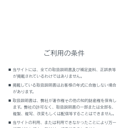
作動の合図
ロック解除を、ブザーと非常点滅灯の2回点滅
で知らせます。
ロックを、ブザーと非常点滅灯の1回点滅で知
らせます。
ご利用の条件
ロック解除操作のセキュリティ機能
ロック解除操作後、約30秒以内にドアを開けな
当サイトには、全ての取扱説明書及び補足資料、正誤表等
かったときは、盗難防止のため自動的にロック
が掲載されているわけではありません。
されます。
掲載している取扱説明書はお客様の年式に合致しない場合
があります。
取扱説明書は、弊社が著作権その他の知的財産権を保有し
ます。弊社の許可なく、取扱説明書の一部または全部を、
スマートエントリー＆スタートシステムを使っ
複製、複写、改変もしくは配信等することはできません。
た操作
当サイトの利用、または利用できなかったことにより万一