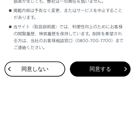
損害が生じても、弊社は一切責任を負いません。
ワイヤレスリモコンを使った操作
掲載内容は予告なく変更、またはサービスを中止すること
があります。
ドアロックスイッチを使った操作
当サイト（取扱説明書）では、利便性向上のためにお客様
の閲覧履歴、検索履歴を保持しています。削除を希望され
クローズ＆ロック（ウォークアウェイ）機能
る方は、当社のお客様相談窓口（0800-700-7700）まで
の働き
ご連絡ください。
クローズ＆ロック機能
の働き
同意しない
同意する
合わせて見られているページ
車両への荷物の積み込み
プラグインハイブリッドシステムの充電装備