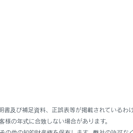
明書
準備
プラグインハイブリッドシステムの充電
インハイブリッドシステムの充
充電機能とそのはたらき
ムモードの機能と働き
明書及び補足資料、正誤表等が掲載されているわ
客様の年式に合致しない場合があります。
その他の知的財産権を保有します。弊社の許可な