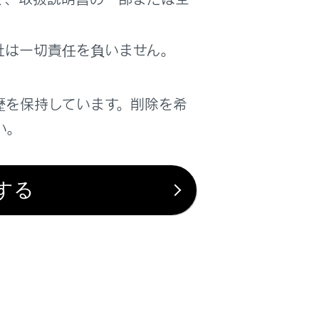
は役に立ちましたか？
社は一切責任を負いません。
はい
いいえ
歴を保持しています。削除を希
い。
する