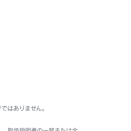
電における便利機能
けではありません。
く、取扱説明書の一部または全