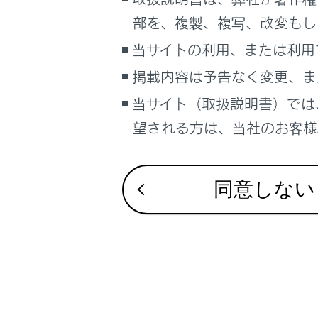
るしくみ
部を、複製、複写、改変もし
ナビゲーションシステムを使う
合わせて見ら
当サイトの利用、または利用
車のお手入れ
車両への荷物
掲載内容は予告なく変更、ま
困ったときの対処方法
プラグインハ
車の仕様、諸元、装備
当サイト（取扱説明書）では
ドアのロック
補足
望される方は、当社のお客様相
ブックマーク
あとで読む
同意しない
PDFで見る
車両
マルチメディア
画面表示設定
個人情報の取扱いについて