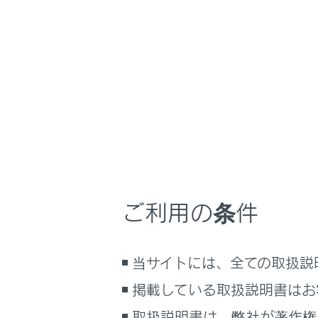
NX450h+
取扱説
車を運転する前の
ホーム
プラグ
はじめに
車を運転する前の準備
メニュー
車を運転するときに知ってほしい
こと
時間帯や天候に合わせた運転と装
タイマー
備
ご利用の条件
快適装備と便利な室内装備の使い
かた
マイルー
メーター／ディスプレイの機能と表
当サイトには、全ての取扱説
示される情報
掲載している取扱説明書はお
安全運転を支援する機能
通信で安心、快適、便利を支援す
取扱説明書は、弊社が著作権