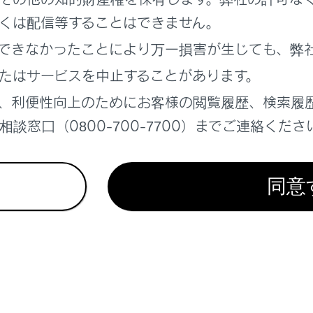
くは配信等することはできません。
れているページ
このページ
できなかったことにより万一損害が生じても、弊
の積み込み
たはサービスを中止することがあります。
イブリッドシステムの充電装備
、利便性向上のためにお客様の閲覧履歴、検索履
／ロック解除
談窓口（0800-700-7700）までご連絡くださ
同意