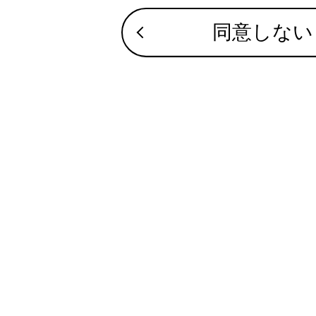
タイヤ空
同意しない
クリアラン
PCS警告
LTA 表
LDA表示
レーダー
クルーズ
PDA表示