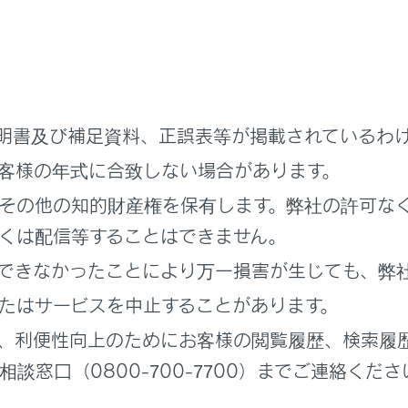
バッグ／プリテンショナー警告灯
レーキアシスト警告灯（警告ブザー）
明書及び補足資料、正誤表等が掲載されているわ
操作警告灯（警告ブザー）
客様の年式に合致しない場合があります。
テアリング警告灯（警告ブザー）
その他の知的財産権を保有します。弊社の許可な
くは配信等することはできません。
警告灯
できなかったことにより万一損害が生じても、弊
助手席シートベルト非着用警告灯（警告ブザー）
たはサービスを中止することがあります。
、利便性向上のためにお客様の閲覧履歴、検索履
ートベルト非着用警告灯（警告ブザー）
談窓口（0800-700-7700）までご連絡くださ