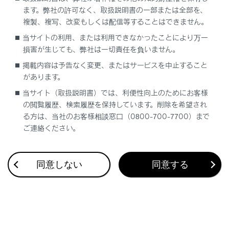
ます。弊社の許可なく、取扱説明書の一部または全部を、
複製、複写、改変もしくは配信等することはできません。
当サイトの利用、または利用できなかったことにより万一
損害が生じても、弊社は一切責任を負いません。
合わせて見られているページ
掲載内容は予告なく変更、またはサービスを中止すること
車両への荷物の積み込み
があります。
当サイト（取扱説明書）では、利便性向上のためにお客様
プラグインハイブリッドシステムの充電装備
の閲覧履歴、検索履歴を保持しています。削除を希望され
ドアのロック／ロック解除
る方は、当社のお客様相談窓口（0800-700-7700）まで
ご連絡ください。
このページは役に立ちましたか？
同意しない
同意する
はい
いいえ