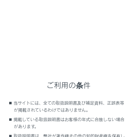
NX450h+
取扱説明書
車を運転する前の準備
プラグインハイブリッドシステムの充電
プラグインハイブリッドシステ
ムの充電における便利機能
メニュー
ご利用の条件
タイマー充電機能とそのはたらき
当サイトには、全ての取扱説明書及び補足資料、正誤表等
が掲載されているわけではありません。
マイルームモードの機能と働き
掲載している取扱説明書はお客様の年式に合致しない場合
があります。
取扱説明書は、弊社が著作権その他の知的財産権を保有し