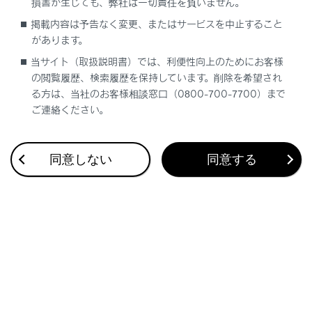
損害が生じても、弊社は一切責任を負いません。
ワイヤレスリモコンを使った操作
掲載内容は予告なく変更、またはサービスを中止すること
があります。
ドアロックスイッチを使った操作
当サイト（取扱説明書）では、利便性向上のためにお客様
の閲覧履歴、検索履歴を保持しています。削除を希望され
クローズ＆ロック（ウォークアウェイ）機能
る方は、当社のお客様相談窓口（0800-700-7700）まで
の働き
ご連絡ください。
クローズ＆ロック機能
の働き
同意しない
同意する
合わせて見られているページ
車両への荷物の積み込み
プラグインハイブリッドシステムの充電装備