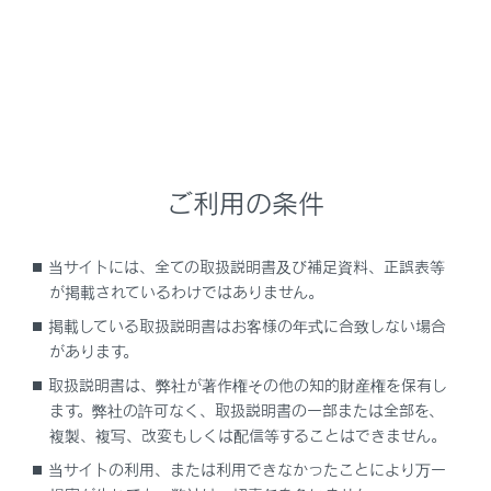
作動の合図
ロック解除を、ブザーと非常点滅灯の2回点滅
で知らせます。
ロックを、ブザーと非常点滅灯の1回点滅で知
らせます。
ご利用の条件
ロック解除操作のセキュリティ機能
ロック解除操作後、約30秒以内にドアを開けな
当サイトには、全ての取扱説明書及び補足資料、正誤表等
かったときは、盗難防止のため自動的にロック
が掲載されているわけではありません。
されます。
掲載している取扱説明書はお客様の年式に合致しない場合
があります。
取扱説明書は、弊社が著作権その他の知的財産権を保有し
ます。弊社の許可なく、取扱説明書の一部または全部を、
スマートエントリー＆スタートシステムを使っ
複製、複写、改変もしくは配信等することはできません。
た操作
当サイトの利用、または利用できなかったことにより万一