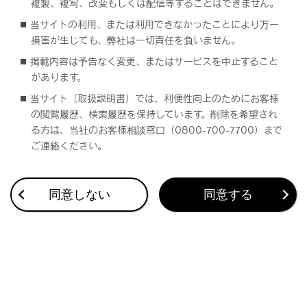
複製、複写、改変もしくは配信等することはできません。
当サイトの利用、または利用できなかったことにより万一
リヤ席シートベルト非着用警告灯（警告ブザ
損害が生じても、弊社は一切責任を負いません。
ー）
掲載内容は予告なく変更、またはサービスを中止すること
があります。
タイヤ空気圧警告灯（警告ブザー）
当サイト（取扱説明書）では、利便性向上のためにお客様
の閲覧履歴、検索履歴を保持しています。削除を希望され
クリアランスソナーOFF表示灯（警告ブザー）
る方は、当社のお客様相談窓口（0800-700-7700）まで
ご連絡ください。
PCS警告灯（警告ブザー）
同意しない
同意する
LTA 表示灯（警告ブザー）
LDA表示灯（警告ブザー）
レーダークルーズコントロール表示灯（警告ブ
ザー）