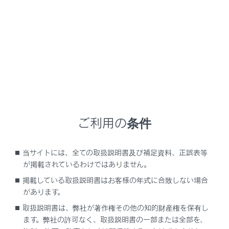
油圧警告灯（警告ブザー）
エンジン警告灯
SRSエアバッグ／プリテンショナー警告灯
ABS＆ブレーキアシスト警告灯（警告ブザー）
ご利用の条件
ペダル誤操作警告灯（警告ブザー）
当サイトには、全ての取扱説明書及び補足資料、正誤表等
パワーステアリング警告灯（警告ブザー）
が掲載されているわけではありません。
掲載している取扱説明書はお客様の年式に合致しない場合
燃料残量警告灯
があります。
取扱説明書は、弊社が著作権その他の知的財産権を保有し
運転席／助手席シートベルト非着用警告灯（警
ます。弊社の許可なく、取扱説明書の一部または全部を、
告ブザー）