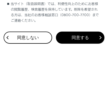
能が働く状況
当サイト（取扱説明書）では、利便性向上のためにお客様
の閲覧履歴、検索履歴を保持しています。削除を希望され
次のような場合、自動的にドアがロックされる
る方は、当社のお客様相談窓口（0800-700-7700）まで
ことがあります。
ご連絡ください。
車内に残った人がドアをロック解除し、オ
ートアラームが作動したとき
同意しない
同意する
オートアラームの作動中に、車内に残った人
がドアをロック解除したとき
補機バッテリーを充電／交換したとき
イモビライザーシステムを作動させる
オートアラームを設定する
オートアラームを解除／停止する