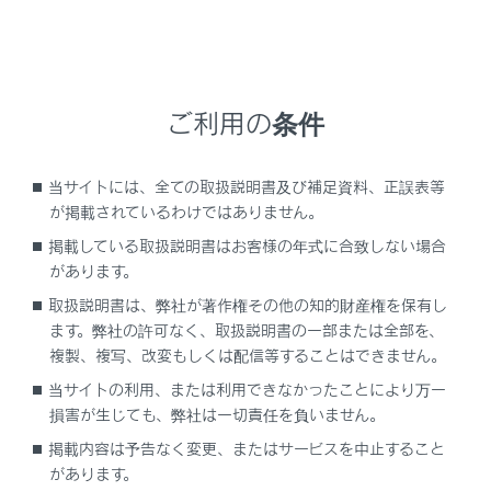
メカニカルキーを使ってドアをロック解除し
たとき
車内に残った人が、ドア／バックドア／ボ
ンネットを開けたり、ロック解除したとき
ご利用の条件
車両をロックした後に、補機バッテリーを
はずしたとき
ロックされたドアまたはバックドアが、スマ
当サイトには、全ての取扱説明書及び補足資料、正誤表等
ートエントリー＆スタートシステム／ワイヤ
が掲載されているわけではありません。
レスリモコンを使わずにロック解除された
掲載している取扱説明書はお客様の年式に合致しない場合
り、開けられたとき
があります。
車外からボンネットが開けられたとき
取扱説明書は、弊社が著作権その他の知的財産権を保有し
ます。弊社の許可なく、取扱説明書の一部または全部を、
侵入センサーが車内で動くものを検知した
複製、複写、改変もしくは配信等することはできません。
とき（侵入者がガラスを割るなどして車内に
乗り込んだとき）
当サイトの利用、または利用できなかったことにより万一
損害が生じても、弊社は一切責任を負いません。
傾斜センサーが車両の傾きを検知したとき
掲載内容は予告なく変更、またはサービスを中止すること
オートアラームの作動によるドアロック機
があります。