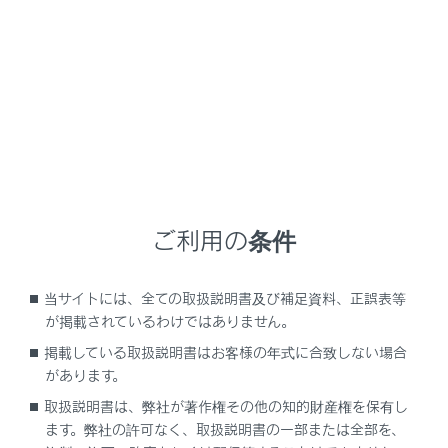
油圧警告灯（警告ブザー）
エンジン警告灯
SRSエアバッグ／プリテンショナー警告灯
ABS＆ブレーキアシスト警告灯（警告ブザー）
ご利用の条件
ペダル誤操作警告灯（警告ブザー）
当サイトには、全ての取扱説明書及び補足資料、正誤表等
パワーステアリング警告灯（警告ブザー）
が掲載されているわけではありません。
掲載している取扱説明書はお客様の年式に合致しない場合
燃料残量警告灯
があります。
取扱説明書は、弊社が著作権その他の知的財産権を保有し
運転席／助手席シートベルト非着用警告灯（警
ます。弊社の許可なく、取扱説明書の一部または全部を、
告ブザー）