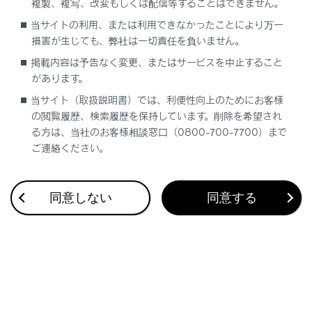
複製、複写、改変もしくは配信等することはできません。
当サイトの利用、または利用できなかったことにより万一
リヤ席シートベルト非着用警告灯（警告ブザ
損害が生じても、弊社は一切責任を負いません。
ー）
掲載内容は予告なく変更、またはサービスを中止すること
があります。
タイヤ空気圧警告灯（警告ブザー）
当サイト（取扱説明書）では、利便性向上のためにお客様
の閲覧履歴、検索履歴を保持しています。削除を希望され
クリアランスソナーOFF表示灯（警告ブザー）
る方は、当社のお客様相談窓口（0800-700-7700）まで
ご連絡ください。
PCS警告灯（警告ブザー）
同意しない
同意する
LTA 表示灯（警告ブザー）
LDA表示灯（警告ブザー）
レーダークルーズコントロール表示灯（警告ブ
ザー）