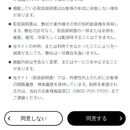
駐車するとき
掲載している取扱説明書はお客様の年式に合致しない場合
があります。
車から離れるときは、必ずパーキングブレ
取扱説明書は、弊社が著作権その他の知的財産権を保有し
ーキをかけ、シフトポジションをP にし、
ます。弊社の許可なく、取扱説明書の一部または全部を、
ハイブリッドシステムを停止し、施錠して
複製、複写、改変もしくは配信等することはできません。
ください。
「‍READY‍」
インジケーターが
当サイトの利用、または利用できなかったことにより万一
点灯しているあいだは、車から離れないで
損害が生じても、弊社は一切責任を負いません。
ください。
パーキングブレーキをかけずにシフトポジ
掲載内容は予告なく変更、またはサービスを中止すること
ションをPにした状態では、車が動き思わ
があります。
ぬ事故につながるおそれがあり危険です。
当サイト（取扱説明書）では、利便性向上のためにお客様
の閲覧履歴、検索履歴を保持しています。削除を希望され
る方は、当社のお客様相談窓口（0800-700-7700）まで
ご連絡ください。
関連リンク
パーキングブレーキを手動でかける／解除する（マニュ
同意しない
同意する
アルモード）
シフトポジションを切りかえる