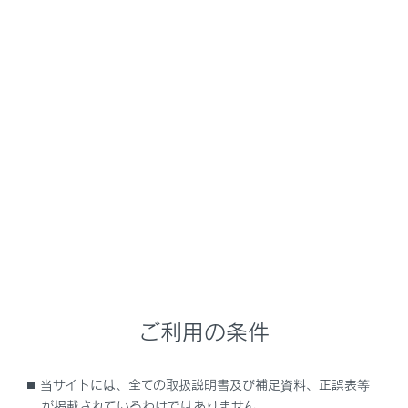
警告
必ずパーキングブレーキをかけ、シフトポジショ
ンをPにしてください。パーキングブレーキをか
け、シフトポジションをPにしておかないと、車
が動き出したり、誤ってアクセルペダルを踏みこ
んだときに急発進するおそれがあります。
パワースイッチを押して、ハイブリッドシステムを
停止する
ブレーキペダルからゆっくり足を離す
電子キーを携帯していることを確認し、ドアを施錠
する
ご利用の条件
坂道の途中で駐車する場合は、必要に応じて輪止め
を使用してください。
当サイトには、全ての取扱説明書及び補足資料、正誤表等
注意
が掲載されているわけではありません。