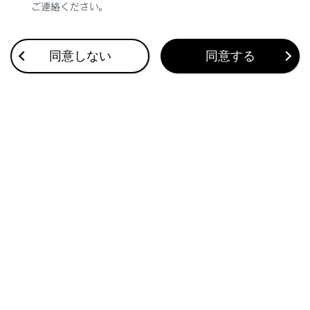
ご連絡ください。
合わせて見られているページ
同意しない
同意する
車両への荷物の積み込み
プラグインハイブリッドシステムの充電装備
ドアのロック／ロック解除
このページは役に立ちましたか？
はい
いいえ