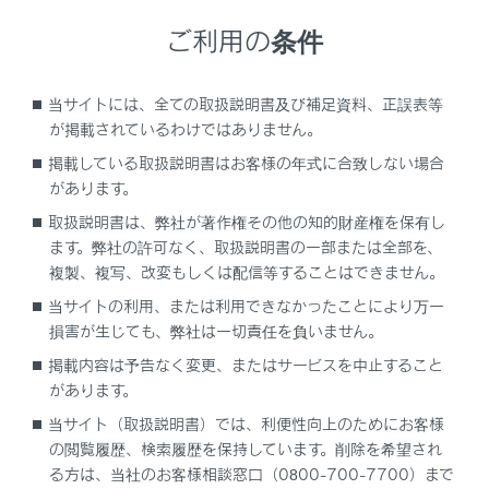
してください。サイズが合っていない場合は、絶対に使
ご利用の条件
用しないでください。
注意
当サイトには、全ての取扱説明書及び補足資料、正誤表等
が掲載されているわけではありません。
チャイルドシートの取り付け前には、必ずチャイルド
掲載している取扱説明書はお客様の年式に合致しない場合
シートに付属する取扱説明書をよくお読みください。
があります。
取扱説明書は、弊社が著作権その他の知的財産権を保有し
ます。弊社の許可なく、取扱説明書の一部または全部を、
複製、複写、改変もしくは配信等することはできません。
ISOFIX／i-Size対応のチャイルドシートを取り
当サイトの利用、または利用できなかったことにより万一
付ける
損害が生じても、弊社は一切責任を負いません。
掲載内容は予告なく変更、またはサービスを中止すること
シートベルトでチャイルドシートを固定する
があります。
当サイト（取扱説明書）では、利便性向上のためにお客様
の閲覧履歴、検索履歴を保持しています。削除を希望され
る方は、当社のお客様相談窓口（0800-700-7700）まで