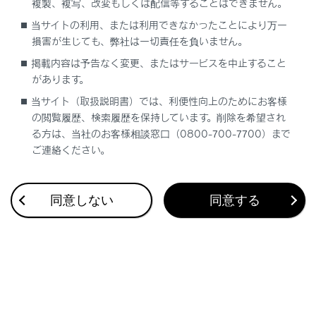
複製、複写、改変もしくは配信等することはできません。
当サイトの利用、または利用できなかったことにより万一
リヤ席シートベルト非着用警告灯（警告ブザ
損害が生じても、弊社は一切責任を負いません。
ー）
掲載内容は予告なく変更、またはサービスを中止すること
があります。
タイヤ空気圧警告灯（警告ブザー）
当サイト（取扱説明書）では、利便性向上のためにお客様
の閲覧履歴、検索履歴を保持しています。削除を希望され
クリアランスソナーOFF表示灯（警告ブザー）
る方は、当社のお客様相談窓口（0800-700-7700）まで
ご連絡ください。
PCS警告灯（警告ブザー）
同意しない
同意する
LTA 表示灯（警告ブザー）
LDA表示灯（警告ブザー）
レーダークルーズコントロール表示灯（警告ブ
ザー）