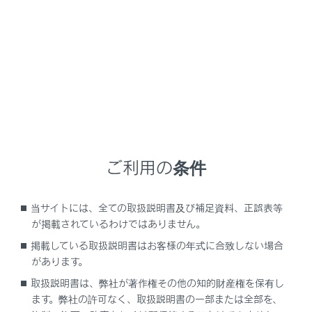
油圧警告灯（警告ブザー）
エンジン警告灯
SRSエアバッグ／プリテンショナー警告灯
ABS＆ブレーキアシスト警告灯（警告ブザー）
ご利用の条件
ペダル誤操作警告灯（警告ブザー）
当サイトには、全ての取扱説明書及び補足資料、正誤表等
パワーステアリング警告灯（警告ブザー）
が掲載されているわけではありません。
掲載している取扱説明書はお客様の年式に合致しない場合
燃料残量警告灯
があります。
取扱説明書は、弊社が著作権その他の知的財産権を保有し
運転席／助手席シートベルト非着用警告灯（警
ます。弊社の許可なく、取扱説明書の一部または全部を、
告ブザー）