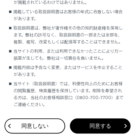
です。
が掲載されているわけではありません。
掲載している取扱説明書はお客様の年式に合致しない場合
フリー／オープンソースソフトウェア情報
があります。
について
取扱説明書は、弊社が著作権その他の知的財産権を保有し
本製品はフリー／オープンソースソフトウェア
ます。弊社の許可なく、取扱説明書の一部または全部を、
を含んでいます。このようなフリー／オープン
複製、複写、改変もしくは配信等することはできません。
ソースソフトウェアのライセンス情報やソース
当サイトの利用、または利用できなかったことにより万一
コードの両方またはどちらか片方は以下のURL
損害が生じても、弊社は一切責任を負いません。
で入手することができます。
掲載内容は予告なく変更、またはサービスを中止すること
https://www.denso.com/global/en/opensou
があります。
rce/dkey/toyota/
当サイト（取扱説明書）では、利便性向上のためにお客様
の閲覧履歴、検索履歴を保持しています。削除を希望され
デジタルキーの取り扱い
る方は、当社のお客様相談窓口（0800-700-7700）まで
ご連絡ください。
同意しない
同意する