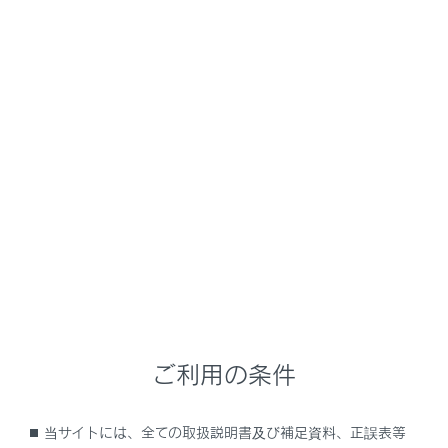
方法などについては、デジタルキーのWeb サイトの説明
を必ずご覧の上、正しくご使用ください。
URL：
https://toyota.jp/digital_key/
QRコード:
知識
ご利用の条件
QRコード
QRコードは（株）デンソーウェーブの登録商標
当サイトには、全ての取扱説明書及び補足資料、正誤表等