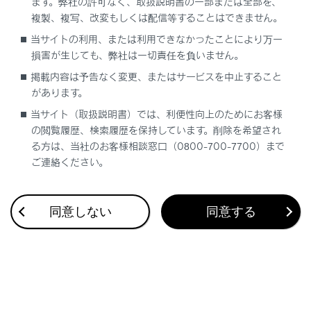
ます。弊社の許可なく、取扱説明書の一部または全部を、
複製、複写、改変もしくは配信等することはできません。
当サイトの利用、または利用できなかったことにより万一
合わせて見られているページ
損害が生じても、弊社は一切責任を負いません。
掲載内容は予告なく変更、またはサービスを中止すること
VICS・交通情報
があります。
ナビゲーション設定
当サイト（取扱説明書）では、利便性向上のためにお客様
ドライブレコーダー
の閲覧履歴、検索履歴を保持しています。削除を希望され
る方は、当社のお客様相談窓口（0800-700-7700）まで
ご連絡ください。
このページは役に立ちましたか？
同意しない
同意する
はい
いいえ