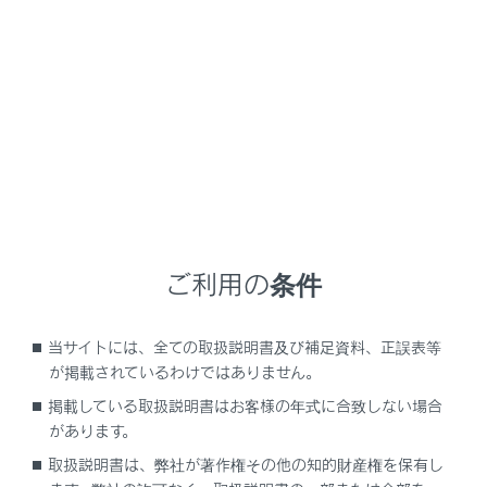
NX350h
取扱説明書
ナビゲーションシステムを使う
ETC の利用
ETCの情報表示
メニュー
ご利用の条件
ETC画面の操作
当サイトには、全ての取扱説明書及び補足資料、正誤表等
が掲載されているわけではありません。
ETCの設定
掲載している取扱説明書はお客様の年式に合致しない場合
があります。
取扱説明書は、弊社が著作権その他の知的財産権を保有し