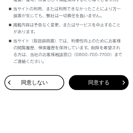
合わせて見られているページ
当サイトの利用、または利用できなかったことにより万一
損害が生じても、弊社は一切責任を負いません。
Lexus Teammate Advanced Park
掲載内容は予告なく変更、またはサービスを中止すること
低速時に障害物との接近を検知してブレーキをかける
があります。
最適な車間距離を保って追従走行する
当サイト（取扱説明書）では、利便性向上のためにお客様
の閲覧履歴、検索履歴を保持しています。削除を希望され
る方は、当社のお客様相談窓口（0800-700-7700）まで
ご連絡ください。
このページは役に立ちましたか？
同意しない
同意する
はい
いいえ
ブックマーク
あとで読む