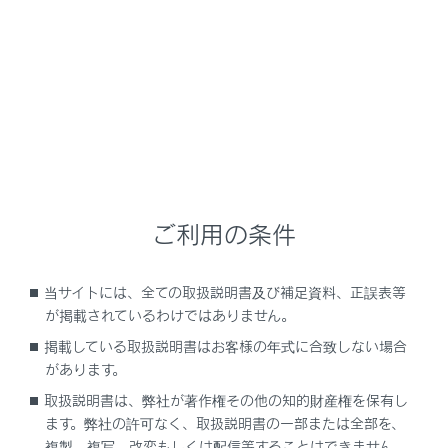
NX350h
取扱説明書
安全運転を支援する機能
安全運転サポート機能を使う
車線変更を支援する
ご利用の条件
当サイトには、全ての取扱説明書及び補足資料、正誤表等
LCA（レーンチェンジアシスト）
が掲載されているわけではありません。
掲載している取扱説明書はお客様の年式に合致しない場合
があります。
取扱説明書は、弊社が著作権その他の知的財産権を保有し
ます。弊社の許可なく、取扱説明書の一部または全部を、
複製、複写、改変もしくは配信等することはできません。