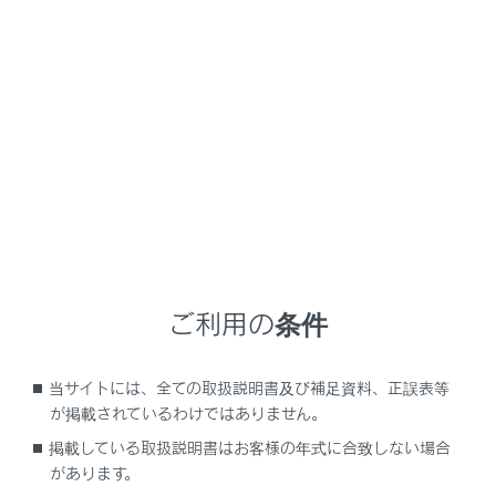
LS500h
取扱説明書
スマートフォンや通信機器の接
続
‍®
‍®
Bluetooth
や
Wi-Fi
を使用するには
ご利用の条件
Bluetooth機能の使い方
Wi-Fiネットワークへの接続
当サイトには、全ての取扱説明書及び補足資料、正誤表等
Apple CarPlay/Android Autoの使い方
が掲載されているわけではありません。
掲載している取扱説明書はお客様の年式に合致しない場合
があります。