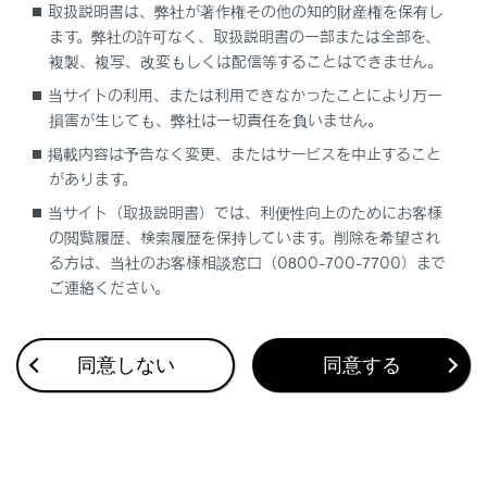
取扱説明書は、弊社が著作権その他の知的財産権を保有し
ます。弊社の許可なく、取扱説明書の一部または全部を、
複製、複写、改変もしくは配信等することはできません。
当サイトの利用、または利用できなかったことにより万一
損害が生じても、弊社は一切責任を負いません。
合わせて見られているページ
掲載内容は予告なく変更、またはサービスを中止すること
があります。
Bluetooth®機器との接続
当サイト（取扱説明書）では、利便性向上のためにお客様
登録済みスマートフォンでApple CarPlayを使用する
の閲覧履歴、検索履歴を保持しています。削除を希望され
る方は、当社のお客様相談窓口（0800-700-7700）まで
未登録のスマートフォンでApple CarPlayを使用する
ご連絡ください。
同意しない
同意する
このページは役に立ちましたか？
はい
いいえ