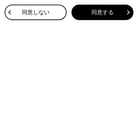
VICSについて
同意しない
同意する
目的地検索画面の見方
地図を更新する
このページは役に立ちましたか？
はい
いいえ
ブックマーク
あとで読む