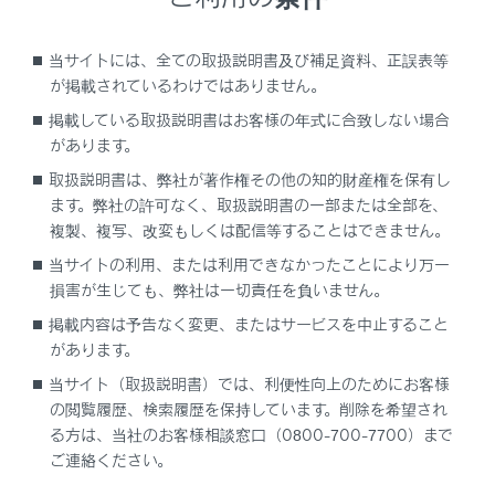
[‍渋滞表示‍]
当サイトには、全ての取扱説明書及び補足資料、正誤表等
[‍空き道表示‍]
が掲載されているわけではありません。
[‍規制情報‍]
掲載している取扱説明書はお客様の年式に合致しない場合
[‍駐車場‍]
があります。
[‍充電ステーション‍]
取扱説明書は、弊社が著作権その他の知的財産権を保有し
ます。弊社の許可なく、取扱説明書の一部または全部を、
タッチするごとに表示する／しないが切りかわりま
複製、複写、改変もしくは配信等することはできません。
す。
当サイトの利用、または利用できなかったことにより万一
損害が生じても、弊社は一切責任を負いません。
掲載内容は予告なく変更、またはサービスを中止すること
があります。
当サイト（取扱説明書）では、利便性向上のためにお客様
の閲覧履歴、検索履歴を保持しています。削除を希望され
る方は、当社のお客様相談窓口（0800-700-7700）まで
ご連絡ください。
合わせて見られているページ