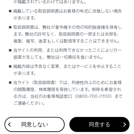
が掲載されているわけではありません。
Miracastを再生する
掲載している取扱説明書はお客様の年式に合致しない場合
後席のMiracastを切断する
があります。
取扱説明書は、弊社が著作権その他の知的財産権を保有し
ます。弊社の許可なく、取扱説明書の一部または全部を、
複製、複写、改変もしくは配信等することはできません。
当サイトの利用、または利用できなかったことにより万一
損害が生じても、弊社は一切責任を負いません。
掲載内容は予告なく変更、またはサービスを中止すること
合わせて見られているページ
があります。
当サイト（取扱説明書）では、利便性向上のためにお客様
リヤシートエンターテインメントシステムで地上デジタルテ
の閲覧履歴、検索履歴を保持しています。削除を希望され
レビを視聴する
る方は、当社のお客様相談窓口（0800-700-7700）まで
ご連絡ください。
リヤシートエンターテインメントシステムでDVD/Blu-ray
Disc™ (BD)/Video CDを再生する
SDメモリーカードの写真ファイルを再生する
同意しない
同意する