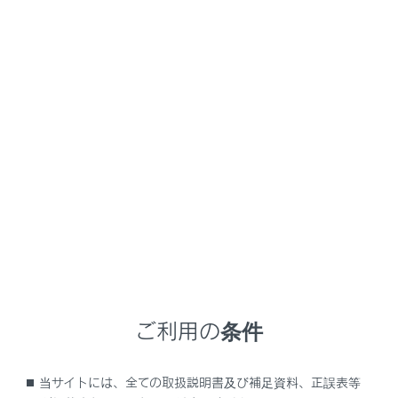
LS500h
取扱説明書
ム
リヤシートエンターテインメントシステムでMiracast接続機器を操作する
リヤシートエンターテインメン
‍®
トシステムで
Miracast
接続機器
を操作する
リヤシートエンターテインメントシステムでMiracastを
再生する
ご利用の条件
後席のMiracastについての留意事項
後席のMiracastを接続する
当サイトには、全ての取扱説明書及び補足資料、正誤表等
リヤシートエンターテインメントシステムで後席の