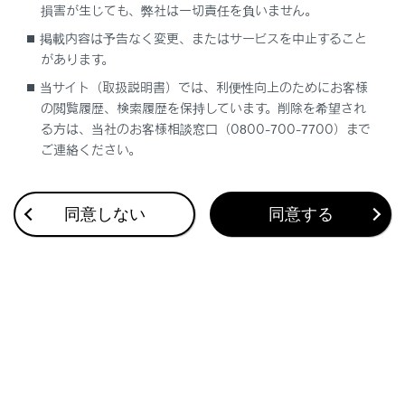
わります。
損害が生じても、弊社は一切責任を負いません。
掲載内容は予告なく変更、またはサービスを中止すること
関連リンク
があります。
当サイト（取扱説明書）では、利便性向上のためにお客様
ステアリングスイッチで操作する
の閲覧履歴、検索履歴を保持しています。削除を希望され
る方は、当社のお客様相談窓口（0800-700-7700）まで
ご連絡ください。
割込着信を拒否する
同意しない
同意する
合わせて見られているページ
ワンタッチダイヤルを登録する