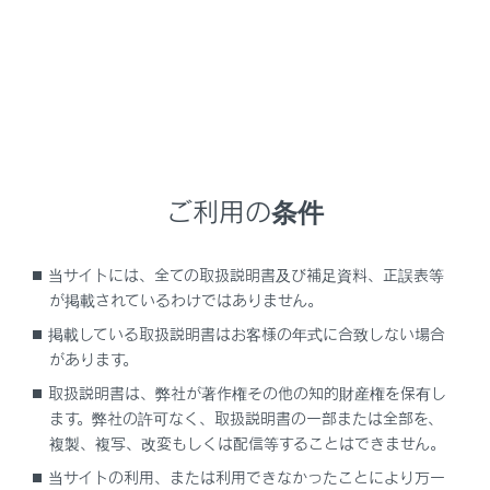
携帯電話がHFP Ver 1.5以上のプロファイルに
対応していない場合は、割込通話できません。
携帯電話の機種や契約内容によっては、本機能
が利用できない場合があります。
割込着信中に、
[‍
‍]
にタッチ、またはステアリングス
イッチの
[‍
‍]
スイッチを押します。
ご利用の条件
当サイトには、全ての取扱説明書及び補足資料、正誤表等
が掲載されているわけではありません。
掲載している取扱説明書はお客様の年式に合致しない場合
があります。
取扱説明書は、弊社が著作権その他の知的財産権を保有し
割込着信に出ると、通話していた相手は保留中になり
ます。弊社の許可なく、取扱説明書の一部または全部を、
ます。
複製、複写、改変もしくは配信等することはできません。
[‍通話切り替え‍]
にタッチするごとに通話相手が切りか
当サイトの利用、または利用できなかったことにより万一