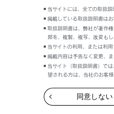
VICS図形情
こんなときは
当サイトには、全ての取扱説
緊急情報の表
ブックマーク
気象、災害情
掲載している取扱説明書はお
あとで読む
割込情報（光
取扱説明書は、弊社が著作権
割込情報（ET
部を、複製、複写、改変もし
PDFで見る
自動割込を設
車両
当サイトの利用、または利用
自動割込表示
マルチメディア
掲載内容は予告なく変更、ま
ETC2.0走
画面表示設定
ETC2.0の
当サイト（取扱説明書）では
TSPSサービ
望される方は、当社のお客様相
個人情報の取扱いについて
新旧ルートを
サイト利用について
VICS放送局
お問い合わせ
VICS 記号や
同意しない
VICSについて
交通ナビ関連