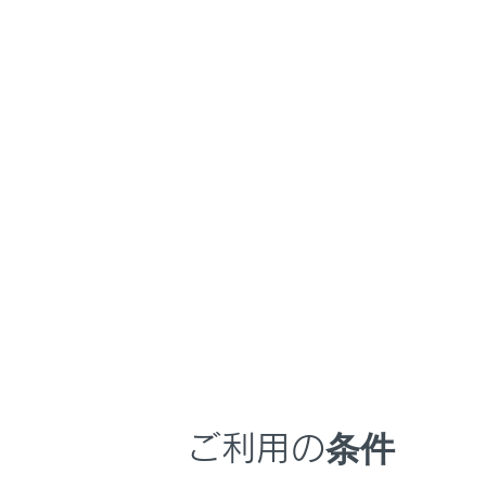
LS500h
取扱説明書
マルチメディア
ホーム
VICS
はじめに
安全・安心のために
走行に関する情報表示
運転する前に
VICS・交通
運転
VICS・交通
室内装備・機能
タイムスタン
マルチメディア
渋滞や規制情
VICS記号の
お手入れのしかた
VICS・交通
万一の場合には
ご利用の条件
VICS・交通
車両情報