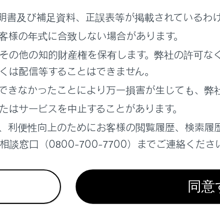
報や文字情報を表示する
明書及び補足資料、正誤表等が掲載されているわ
示
報のエリア表示
客様の年式に合致しない場合があります。
ビーコン）の表示
その他の知的財産権を保有します。弊社の許可な
C2.0サービス）の表示
くは配信等することはできません。
定する
できなかったことにより万一損害が生じても、弊
時間を調整する
たはサービスを中止することがあります。
行情報のアップリンクの設定をする
個人・プライバシー情報消去について
、利便性向上のためにお客様の閲覧履歴、検索履
スについて
談窓口（0800-700-7700）までご連絡くださ
比較して表示する
を選択する
表示について
同意
情報を表示する