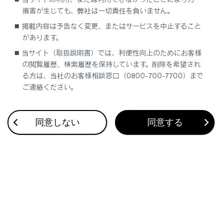
「停電または 電源プラグ抜け により 充電停止
損害が生じても、弊社は一切責任を負いません。
しました」
掲載内容は予告なく変更、またはサービスを中止すること
があります。
「充電設備の 要因により 充電停止しました」
当サイト（取扱説明書）では、利便性向上のためにお客様
の閲覧履歴、検索履歴を保持しています。削除を希望され
「AC供給電源の 要因により 充電停止しまし
る方は、当社のお客様相談窓口（0800-700-7700）まで
た」
ご連絡ください。
「電装品の 電力消費大のため 充電停止しまし
た」
同意しない
同意する
「システムの 要因により 充電停止しました」
「燃料の残量低下により給電停止しました」
「システム保護のため エンジン始動 EV走行不
可」