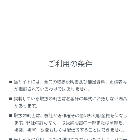
「EPB現在使用できません」
「BrakeHold故障 ブレーキを踏み解除くださ
い 販売店で点検してください」
「DCDCコンバータの 冷却部品のメンテナン
ス必要 取扱書を確認」
ご利用の条件
「EVモードに現在切りかえできません」
当サイトには、全ての取扱説明書及び補足資料、正誤表等
が掲載されているわけではありません。
「充電コネクター操作により 充電停止しまし
掲載している取扱説明書はお客様の年式に合致しない場合
た」
があります。
取扱説明書は、弊社が著作権その他の知的財産権を保有し
「充電完了しました （駆動用電池温度による
ます。弊社の許可なく、取扱説明書の一部または全部を、
制限）」
複製、複写、改変もしくは配信等することはできません。
当サイトの利用、または利用できなかったことにより万一