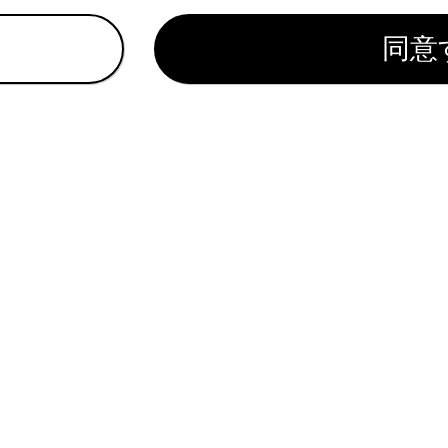
同意
ed Parkを中止／中断する
ed Parkの設定を変更する
 Park アプリの設定を変更する
ィスプレイに表示されるAdvanced Parkのメッセージ
れているページ
このページ
走行時の衝突被害軽減を支援する