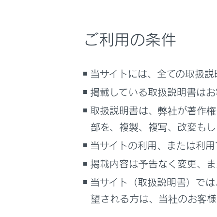
るしくみ
Advance
ナビゲーションシステムを使う
ご利用の条件
Advanc
車のお手入れ
困ったときの対処方法
Advan
車の仕様、諸元、装備
当サイトには、全ての取扱説
補足
掲載している取扱説明書はお
Advan
ブックマーク
取扱説明書は、弊社が著作権
あとで読む
Advanc
部を、複製、複写、改変もし
当サイトの利用、または利用
PDFで見る
Advanc
車両
掲載内容は予告なく変更、ま
マルチメディア
当サイト（取扱説明書）では
Advanc
画面表示設定
望される方は、当社のお客様相
Advanc
個人情報の取扱いについて