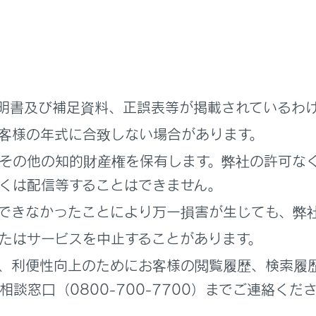
d ParkのON/OFFを変更する
ed Parkのガイド画面を使う
ced Parkの並列前向き／バック駐車機能を使う
明書及び補足資料、正誤表等が掲載されているわ
客様の年式に合致しない場合があります。
ced Parkの並列前向き／バック出庫機能を使う
その他の知的財産権を保有します。弊社の許可な
ed Parkの縦列駐車機能を使う
くは配信等することはできません。
できなかったことにより万一損害が生じても、弊
ed Parkの縦列出庫機能を使う
たはサービスを中止することがあります。
、利便性向上のためにお客様の閲覧履歴、検索履
ed Parkのメモリ機能を使う
談窓口（0800-700-7700）までご連絡くだ
ed Parkのリモート機能を使う