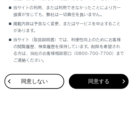
当サイトの利用、または利用できなかったことにより万一
Advanced Parkのリモート機能を使う
損害が生じても、弊社は一切責任を負いません。
掲載内容は予告なく変更、またはサービスを中止すること
Advanced Parkを中止／中断する
があります。
当サイト（取扱説明書）では、利便性向上のためにお客様
Advanced Parkの設定を変更する
の閲覧履歴、検索履歴を保持しています。削除を希望され
る方は、当社のお客様相談窓口（0800-700-7700）まで
ご連絡ください。
Remote Park アプリの設定を変更する
センターディスプレイに表示されるAdvanced
同意しない
同意する
Parkのメッセージ