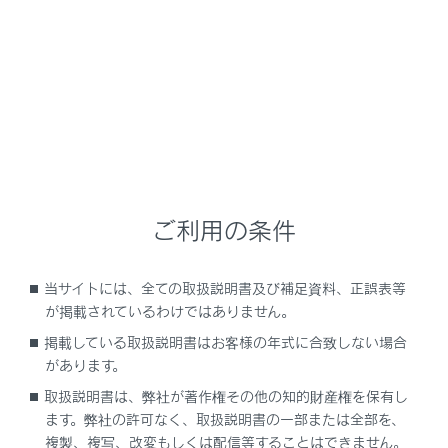
の種類
Advanced ParkのON/OFFを変更する
Advanced Parkのガイド画面を使う
Advanced Parkの並列前向き／バック駐車機
能を使う
ご利用の条件
Advanced Parkの並列前向き／バック出庫機
能を使う
当サイトには、全ての取扱説明書及び補足資料、正誤表等
が掲載されているわけではありません。
Advanced Parkの縦列駐車機能を使う
掲載している取扱説明書はお客様の年式に合致しない場合
があります。
Advanced Parkの縦列出庫機能を使う
取扱説明書は、弊社が著作権その他の知的財産権を保有し
ます。弊社の許可なく、取扱説明書の一部または全部を、
Advanced Parkのメモリ機能を使う
複製、複写、改変もしくは配信等することはできません。