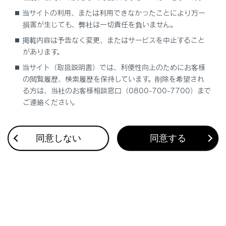
当サイトの利用、または利用できなかったことにより万一
Advanced Parkのリモート機能を使う
損害が生じても、弊社は一切責任を負いません。
掲載内容は予告なく変更、またはサービスを中止すること
Advanced Parkを中止／中断する
があります。
当サイト（取扱説明書）では、利便性向上のためにお客様
Advanced Parkの設定を変更する
の閲覧履歴、検索履歴を保持しています。削除を希望され
る方は、当社のお客様相談窓口（0800-700-7700）まで
ご連絡ください。
Remote Park アプリの設定を変更する
センターディスプレイに表示されるAdvanced
同意しない
同意する
Parkのメッセージ