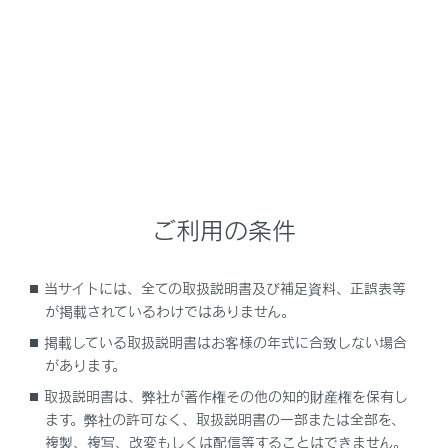
の種類
Advanced ParkのON/OFFを変更する
Advanced Parkのガイド画面を使う
Advanced Parkの並列前向き／バック駐車機
能を使う
ご利用の条件
Advanced Parkの並列前向き／バック出庫機
能を使う
当サイトには、全ての取扱説明書及び補足資料、正誤表等
が掲載されているわけではありません。
Advanced Parkの縦列駐車機能を使う
掲載している取扱説明書はお客様の年式に合致しない場合
があります。
Advanced Parkの縦列出庫機能を使う
取扱説明書は、弊社が著作権その他の知的財産権を保有し
ます。弊社の許可なく、取扱説明書の一部または全部を、
Advanced Parkのメモリ機能を使う
複製、複写、改変もしくは配信等することはできません。