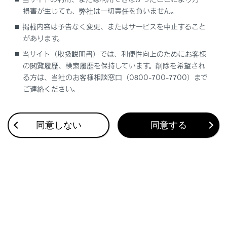
「停電または 電源プラグ抜け により 充電停止
損害が生じても、弊社は一切責任を負いません。
しました」
掲載内容は予告なく変更、またはサービスを中止すること
があります。
「充電設備の 要因により 充電停止しました」
当サイト（取扱説明書）では、利便性向上のためにお客様
の閲覧履歴、検索履歴を保持しています。削除を希望され
「AC供給電源の 要因により 充電停止しまし
る方は、当社のお客様相談窓口（0800-700-7700）まで
た」
ご連絡ください。
「電装品の 電力消費大のため 充電停止しまし
た」
同意しない
同意する
「システムの 要因により 充電停止しました」
「燃料の残量低下により給電停止しました」
「システム保護のため エンジン始動 EV走行不
可」