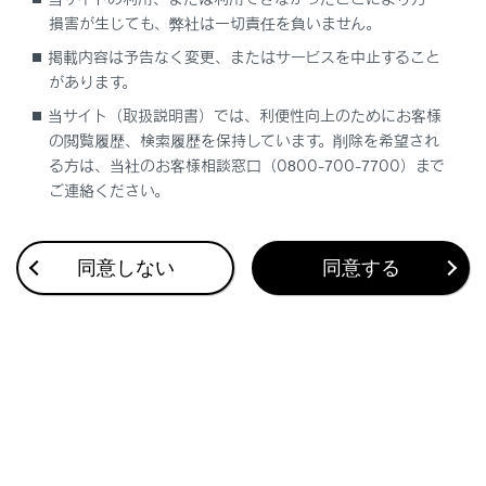
「停電または 電源プラグ抜け により 充電停止
損害が生じても、弊社は一切責任を負いません。
しました」
掲載内容は予告なく変更、またはサービスを中止すること
があります。
「充電設備の 要因により 充電停止しました」
当サイト（取扱説明書）では、利便性向上のためにお客様
の閲覧履歴、検索履歴を保持しています。削除を希望され
「AC供給電源の 要因により 充電停止しまし
る方は、当社のお客様相談窓口（0800-700-7700）まで
た」
ご連絡ください。
「電装品の 電力消費大のため 充電停止しまし
た」
同意しない
同意する
「システムの 要因により 充電停止しました」
「燃料の残量低下により給電停止しました」
「システム保護のため エンジン始動 EV走行不
可」