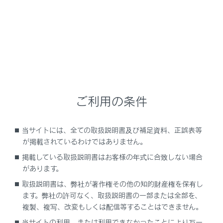
「EPB現在使用できません」
「BrakeHold故障 ブレーキを踏み解除くださ
い 販売店で点検してください」
「DCDCコンバータの 冷却部品のメンテナン
ス必要 取扱書を確認」
ご利用の条件
「EVモードに現在切りかえできません」
当サイトには、全ての取扱説明書及び補足資料、正誤表等
が掲載されているわけではありません。
「充電コネクター操作により 充電停止しまし
掲載している取扱説明書はお客様の年式に合致しない場合
た」
があります。
取扱説明書は、弊社が著作権その他の知的財産権を保有し
「充電完了しました （駆動用電池温度による
ます。弊社の許可なく、取扱説明書の一部または全部を、
制限）」
複製、複写、改変もしくは配信等することはできません。
当サイトの利用、または利用できなかったことにより万一