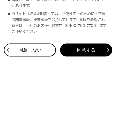
更新方法
があります。
当サイト（取扱説明書）では、利便性向上のためにお客様
更新対象
の閲覧履歴、検索履歴を保持しています。削除を希望され
る方は、当社のお客様相談窓口（0800-700-7700）まで
ご連絡ください。
地図更新の方法
同意しない
同意する
合わせて見られているページ
目的地検索画面の見方
VICSについて
地図を更新する