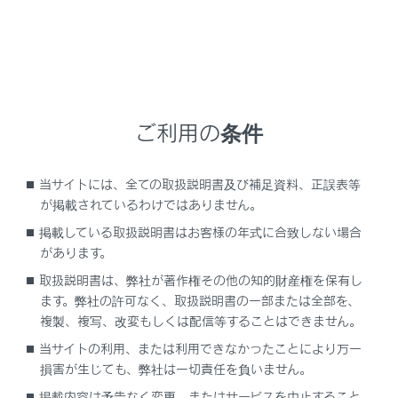
お客様の通信手段により、更新時に次の費用がかかりま
す。
通信で更新（G-Link契約時のみ利用可能）
G-Link利用料
パソコンで更新
ご利用の条件
パソコンのインターネット通信費
USBメモリー代
当サイトには、全ての取扱説明書及び補足資料、正誤表等
が掲載されているわけではありません。
関連リンク
掲載している取扱説明書はお客様の年式に合致しない場合
があります。
G-Linkを契約する
取扱説明書は、弊社が著作権その他の知的財産権を保有し
ます。弊社の許可なく、取扱説明書の一部または全部を、
複製、複写、改変もしくは配信等することはできません。
当サイトの利用、または利用できなかったことにより万一
サービス期間
損害が生じても、弊社は一切責任を負いません。
掲載内容は予告なく変更、またはサービスを中止すること