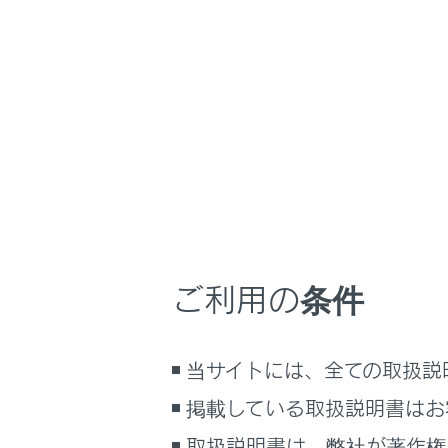
RX500h/RX350h
取
ホーム
ナビゲ
はじめに
安全・安心のために
走行に関する情報表示
地図画面を使
運転する前に
運転
ナビゲーショ
ご利用の条件
地図の情報に
室内装備・機能
VICS・交通情
マルチメディア
目的地に設定
当サイトには、全ての取扱説
お手入れのしかた
目的地の設定
万一の場合には
掲載している取扱説明書はお
ルート案内
車両情報
取扱説明書は、弊社が著作権