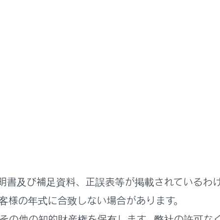
扱説明書
ーション
用するには
地図を検索するには
ルート案内させるには
ンシステムについて
ついて
報
する場所の検索
明書及び補足資料、正誤表等が掲載されているわ
客様の年式に合致しない場合があります。
その他の知的財産権を保有します。弊社の許可な