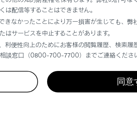
更新
くは配信等することはできません。
できなかったことにより万一損害が生じても、弊
たはサービスを中止することがあります。
、利便性向上のためにお客様の閲覧履歴、検索履
談窓口（0800-700-7700）までご連絡くださ
れているページ
このページ
面の見方
同意
る