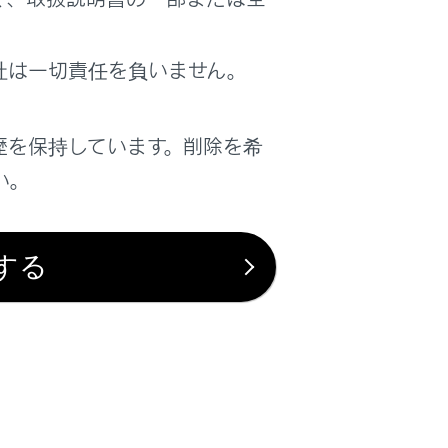
社は一切責任を負いません。
歴を保持しています。削除を希
い。
は役に立ちましたか？
はい
いいえ
する