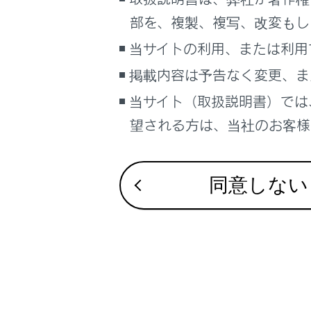
地図データの
こんなときは
部を、複製、複写、改変もし
ブックマーク
当サイトの利用、または利用
あとで読む
掲載内容は予告なく変更、ま
当サイト（取扱説明書）では
PDFで見る
車両
望される方は、当社のお客様相
合わせて見ら
マルチメディア
目的地検索画
画面表示設定
VICSについて
同意しない
地図を更新す
個人情報の取扱いについて
サイト利用について
お問い合わせ