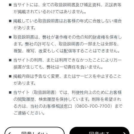
知識
当サイトには、全ての取扱説明書及び補足資料、正誤表等
が掲載されているわけではありません。
音声案内中は表示時間が経過しても表示は
掲載している取扱説明書はお客様の年式に合致しない場合
消えません。音声案内終了後に消えます。
があります。
取扱説明書は、弊社が著作権その他の知的財産権を保有し
初期状態では
[‍5秒‍]
に設定されています。
ます。弊社の許可なく、取扱説明書の一部または全部を、
複製、複写、改変もしくは配信等することはできません。
当サイトの利用、または利用できなかったことにより万一
損害が生じても、弊社は一切責任を負いません。
掲載内容は予告なく変更、またはサービスを中止すること
があります。
当サイト（取扱説明書）では、利便性向上のためにお客様
の閲覧履歴、検索履歴を保持しています。削除を希望され
合わせて見られているページ
る方は、当社のお客様相談窓口（0800-700-7700）まで
ご連絡ください。
目的地検索画面の見方
VICSについて