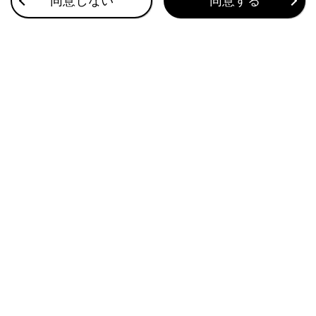
同意しない
同意する
地図を更新する
このページは役に立ちましたか？
はい
いいえ
ブックマーク
あとで読む
個人情報の取扱いについて
サイト利用について
お問い合わせ