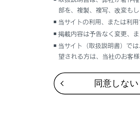
こんなときは
合わせて見ら
部を、複製、複写、改変もし
警告灯がつい
ブックマーク
当サイトの利用、または利用
補機バッテリ
あとで読む
掲載内容は予告なく変更、ま
車中泊が必要
当サイト（取扱説明書）では
PDFで見る
車両
望される方は、当社のお客様相
マルチメディア
画面表示設定
同意しない
個人情報の取扱いについて
サイト利用について
お問い合わせ