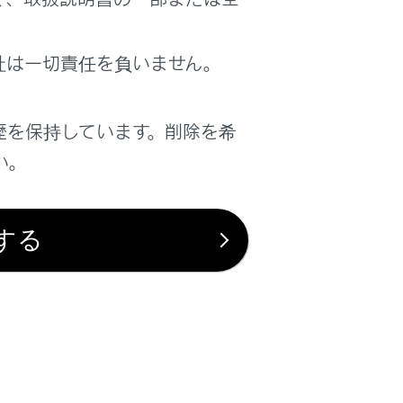
は役に立ちましたか？
社は一切責任を負いません。
はい
いいえ
歴を保持しています。削除を希
い。
する