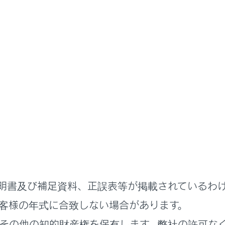
扱説明書
まず初めに
緊急停止するには
止まらなくなったときの非常時のみ、以下の手順で車両を停止
するには
明書及び補足資料、正誤表等が掲載されているわ
客様の年式に合致しない場合があります。
その他の知的財産権を保有します。弊社の許可な